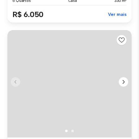
5 Quartos
Casa
330 m²
R$ 6.050
Ver mais