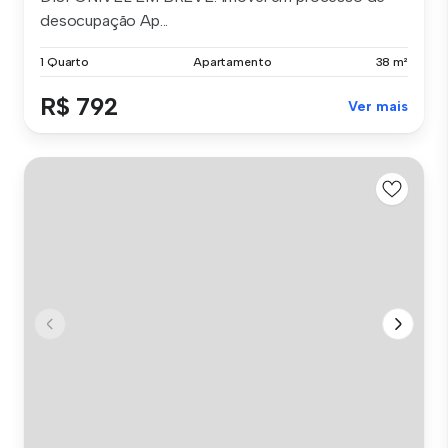
desocupação Ap...
1 Quarto
Apartamento
38 m²
R$ 792
Ver mais