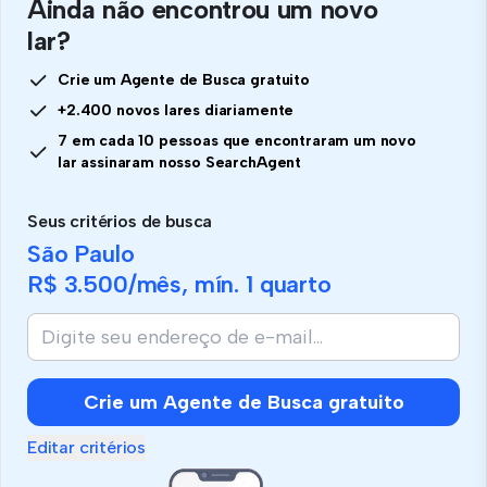
Ainda não encontrou um novo
lar?
Crie um Agente de Busca gratuito
+2.400 novos lares diariamente
7 em cada 10 pessoas que encontraram um novo
lar assinaram nosso SearchAgent
Seus critérios de busca
São Paulo
R$ 3.500
/mês, mín.
1 quarto
Se
você
é
humano,
Crie um Agente de Busca gratuito
ignore
este
Editar critérios
campo