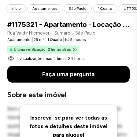
Início
Apartamentos
São Paulo
1 Quarto
#117532
#1175321 - Apartamento - Locação com 29.00 m² , 1 Quarto(s), por R$ 3.100
Rua Valdir Niemeyer - Sumaré - São Paulo
Apartamento
|
29 m²
|
1 Quarto
|
há 5 meses
Última verificação: 2 horas atrás
1 visualizações nas últimas 24 horas
Faça uma pergunta
Sobre este imóvel
Bem-vindo ao seu novo refúgio urbano em Rua Valdir
Niemeyer - Sumaré - São Paulo! Este moderno
Inscreva-se para ver todas as
apartamento de 1 quartos oferece um espaço de vida
fotos e detalhes deste imóvel
elegante e aconchegante. O layout em conceito aberto
para aluguel