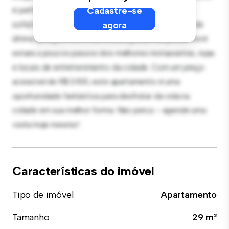
é perfeito para receber convidados, e a cozinha
Cadastre-se
sofisticada está equipada com eletrodomésticos de
agora
última geração. Com sua localização privilegiada, você
estará a poucos passos dos melhores restaurantes, lojas
e locais de entretenimento da cidade. Com um preço
acessível de R$ 3.100, este apartamento é uma
oportunidade fantástica para desfrutar da vida na
cidade em sua melhor forma. Não perca – agende uma
visita hoje mesmo!
Características do imóvel
Tipo de imóvel
Apartamento
Tamanho
29 m²