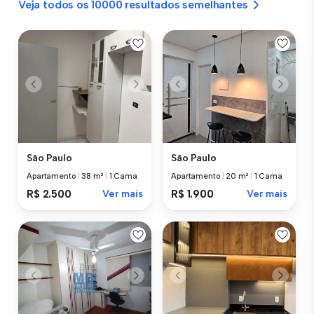
Veja todos os 10000 resultados semelhantes
São Paulo
São Paulo
Apartamento
|
38 m²
|
1 Cama
Apartamento
|
20 m²
|
1 Cama
R$ 2.500
Ver mais
R$ 1.900
Ver mais