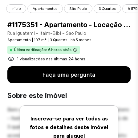
Início
Apartamentos
São Paulo
3 Quartos
#1175
#1175351 - Apartamento - Locação com 107.00 m² , 3 Quarto(s), por R$ 10.000
Rua Iguatemi - Itaim-Bibi - São Paulo
Apartamento
|
107 m²
|
3 Quartos
|
há 5 meses
Última verificação: 6 horas atrás
1 visualizações nas últimas 24 horas
Faça uma pergunta
Sobre este imóvel
Bem-vindo ao seu novo refúgio urbano em Rua Iguatemi
- Itaim-Bibi - São Paulo! Este moderno apartamento de
Inscreva-se para ver todas as
3 quartos oferece um espaço de vida elegante e
fotos e detalhes deste imóvel
aconchegante. O layout em conceito aberto é perfeito
para aluguel