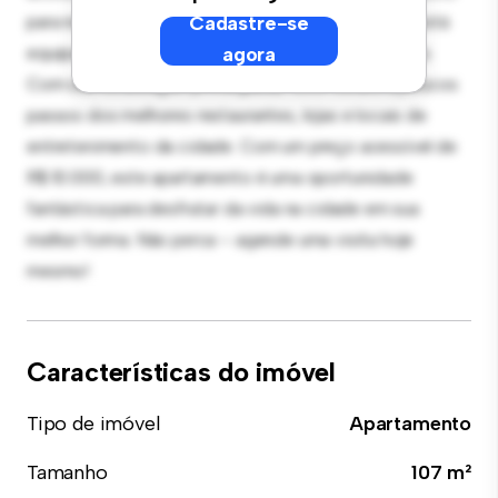
para receber convidados, e a cozinha sofisticada está
Cadastre-se
equipada com eletrodomésticos de última geração.
agora
Com sua localização privilegiada, você estará a poucos
passos dos melhores restaurantes, lojas e locais de
entretenimento da cidade. Com um preço acessível de
R$ 10.000, este apartamento é uma oportunidade
fantástica para desfrutar da vida na cidade em sua
melhor forma. Não perca – agende uma visita hoje
mesmo!
Características do imóvel
Tipo de imóvel
Apartamento
Tamanho
107 m²