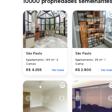
10000 propriedades semelhante
São Paulo
São Paulo
Apartamento
|
149 m²
|
3
Apartamento
|
35 m²
|
1
Camas
Cama
R$ 4.255
R$ 2.800
Ver mais
Ver mai