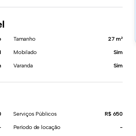
el
o
Tamanho
27 m²
1
Mobilado
Sim
m
Varanda
Sim
0
Serviços Públicos
R$ 650
-
Período de locação
-