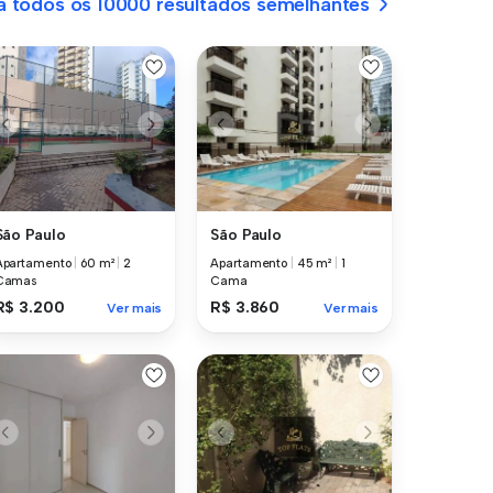
a todos os 10000 resultados semelhantes
São Paulo
São Paulo
Apartamento
|
60 m²
|
2
Apartamento
|
45 m²
|
1
Camas
Cama
R$ 3.200
R$ 3.860
Ver mais
Ver mais