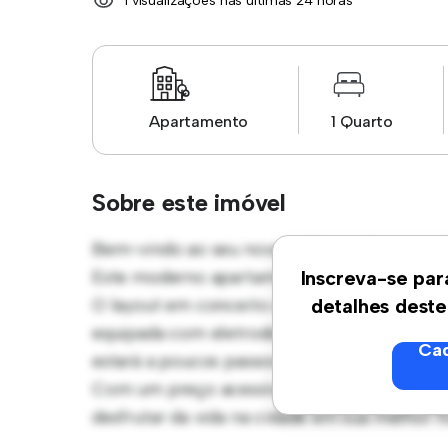
1 visualizações nas últimas 24 horas
Apartamento
1 Quarto
Sobre este imóvel
Bem-vindo ao seu novo refúgio urbano em R
Este moderno apartamento de 1 quartos ofe
Inscreva-se par
O layout em conceito aberto é perfeito para
detalhes deste
equipada com eletrodomésticos de última ge
Cad
estará a poucos passos dos melhores restaur
Com um preço acessível de R$ 4.500, este 
desfrutar da vida na cidade em sua melhor 