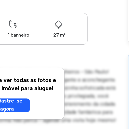
1 banheiro
27 m²
ua Cardeal Arcoverde - Pinheiros - São Paulo!
rece um espaço de vida elegante e aconchegante.
a ver todas as fotos e
 receber convidados, e a cozinha sofisticada está
 imóvel para aluguel
ração. Com sua localização privilegiada, você
astre-se
antes, lojas e locais de entretenimento da cidade.
agora
apartamento é uma oportunidade fantástica para
forma. Não perca – agende uma visita hoje mesmo!