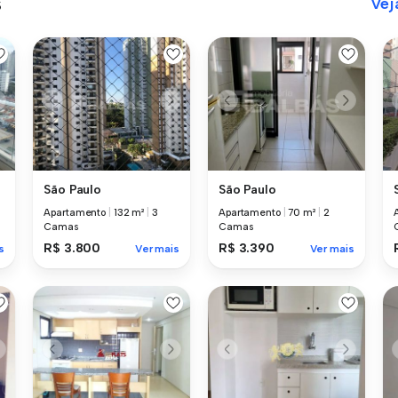
s
Vej
São Paulo
São Paulo
Apartamento
|
132 m²
|
3
Apartamento
|
70 m²
|
2
Camas
Camas
R$ 3.800
R$ 3.390
s
Ver mais
Ver mais