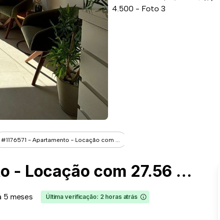
#1176571 - Apartamento - Locação com ...
#1176571 - Apartamento - Locação com 27.56 m² , 1 Quarto(s), por R$ 4.500
á 5 meses
Última verificação: 2 horas atrás