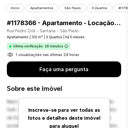
Início
Apartamentos
São Paulo
3 Quartos
#1178
#1178366 - Apartamento - Locação com 120.00 m² , 3 Quarto(s), por R$ 4.500
Rua Pedro Doll - Santana - São Paulo
Apartamento
|
120 m²
|
3 Quartos
|
há 5 meses
Última verificação: 28 minutos
1 visualizações nas últimas 24 horas
Faça uma pergunta
Sobre este imóvel
Bem-vindo ao seu novo refúgio urbano em Rua Pedro
Doll - Santana - São Paulo! Este moderno apartamento
Inscreva-se para ver todas as
de 3 quartos oferece um espaço de vida elegante e
fotos e detalhes deste imóvel
aconchegante. O layout em conceito aberto é perfeito
para aluguel