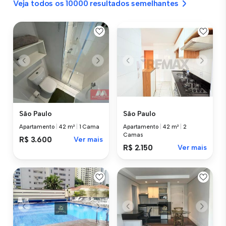
Veja todos os 10000 resultados semelhantes
São Paulo
São Paulo
Apartamento
|
42 m²
|
1 Cama
Apartamento
|
42 m²
|
2
Camas
R$ 3.600
Ver mais
R$ 2.150
Ver mais