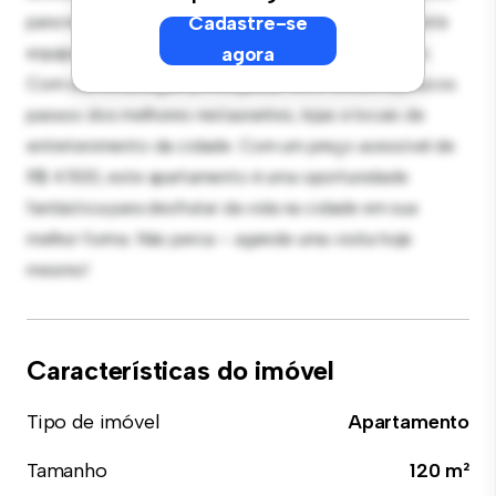
para receber convidados, e a cozinha sofisticada está
Cadastre-se
equipada com eletrodomésticos de última geração.
agora
Com sua localização privilegiada, você estará a poucos
passos dos melhores restaurantes, lojas e locais de
entretenimento da cidade. Com um preço acessível de
R$ 4.500, este apartamento é uma oportunidade
fantástica para desfrutar da vida na cidade em sua
melhor forma. Não perca – agende uma visita hoje
mesmo!
Características do imóvel
Tipo de imóvel
Apartamento
Tamanho
120 m²