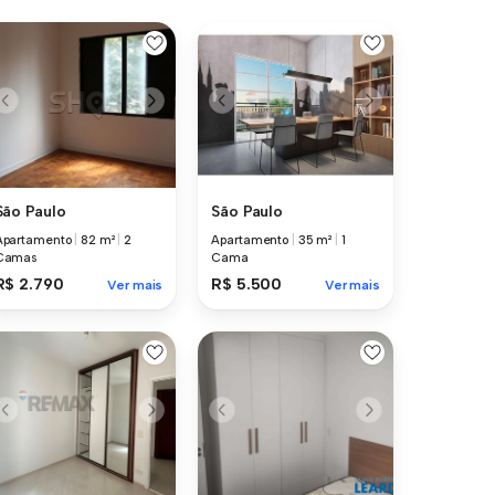
São Paulo
São Paulo
Apartamento
|
82 m²
|
2
Apartamento
|
35 m²
|
1
Camas
Cama
R$ 2.790
R$ 5.500
Ver mais
Ver mais