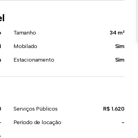
el
o
Tamanho
34 m²
1
Mobilado
Sim
m
Estacionamento
Sim
0
Serviços Públicos
R$ 1.620
-
Período de locação
-
-