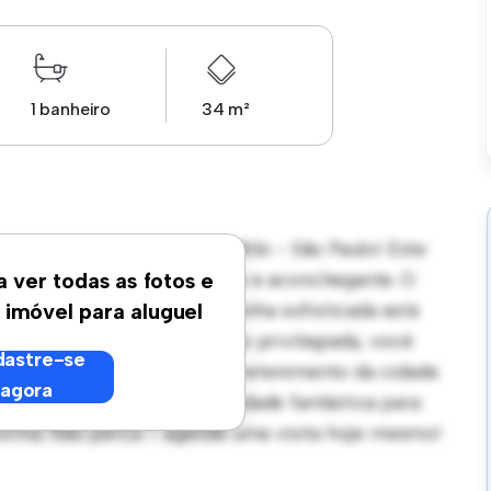
1 banheiro
34 m²
a Jesuíno Arruda - Itaim Bibi - São Paulo! Este
um espaço de vida elegante e aconchegante. O
a ver todas as fotos e
eceber convidados, e a cozinha sofisticada está
 imóvel para aluguel
ração. Com sua localização privilegiada, você
astre-se
antes, lojas e locais de entretenimento da cidade.
agora
apartamento é uma oportunidade fantástica para
forma. Não perca – agende uma visita hoje mesmo!