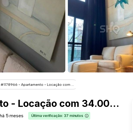
#1178966 - Apartamento - Locação com ...
#1178966 - Apartamento - Locação com 34.00 m² , 1 Quarto(s), por R$ 7.100
há 5 meses
Última verificação: 37 minutos