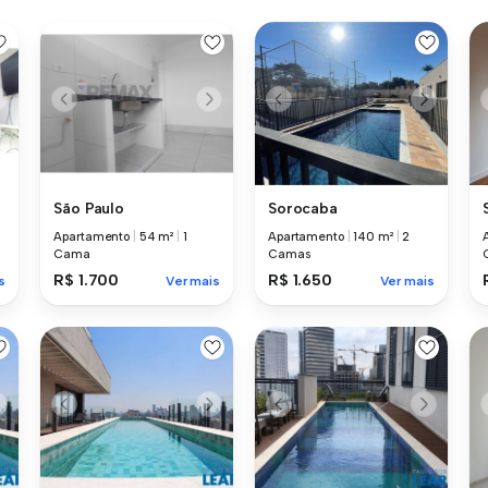
São Paulo
Sorocaba
Apartamento
|
54 m²
|
1
Apartamento
|
140 m²
|
2
Cama
Camas
R$ 1.700
R$ 1.650
s
Ver mais
Ver mais