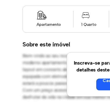
Apartamento
1 Quarto
Sobre este imóvel
Bem-vindo ao seu novo refúgio urbano em Ru
moderno apartamento de 1 quartos oferece 
Inscreva-se par
layout em conceito aberto é perfeito para r
detalhes deste
equipada com eletrodomésticos de última ge
Cad
estará a poucos passos dos melhores restaur
Com um preço acessível de R$ 7.100, este 
desfrutar da vida na cidade em sua melhor 