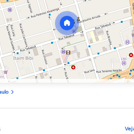
aulo
s
Vej