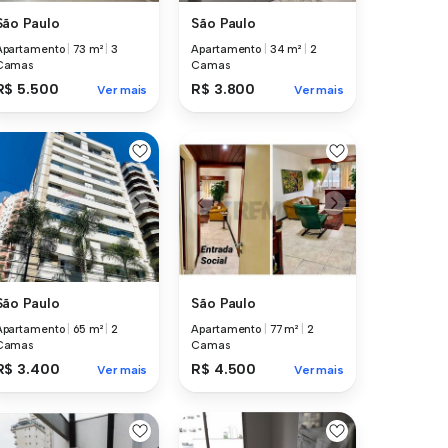
São Paulo
São Paulo
Apartamento
|
73 m²
|
3
Apartamento
|
34 m²
|
2
Camas
Camas
R$ 5.500
R$ 3.800
Ver mais
Ver mais
São Paulo
São Paulo
Apartamento
|
65 m²
|
2
Apartamento
|
77 m²
|
2
Camas
Camas
R$ 3.400
R$ 4.500
Ver mais
Ver mais