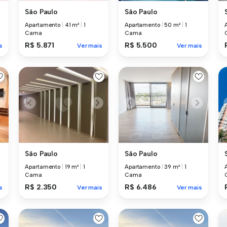
São Paulo
São Paulo
Apartamento
|
41 m²
|
1
Apartamento
|
50 m²
|
1
Cama
Cama
R$ 5.871
R$ 5.500
s
Ver mais
Ver mais
São Paulo
São Paulo
Apartamento
|
19 m²
|
1
Apartamento
|
39 m²
|
1
Cama
Cama
R$ 2.350
R$ 6.486
s
Ver mais
Ver mais