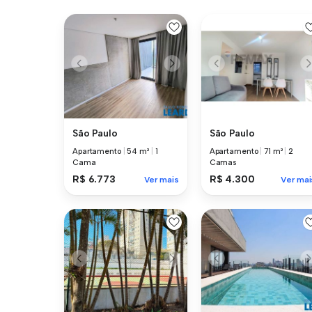
São Paulo
São Paulo
Apartamento
|
54 m²
|
1
Apartamento
|
71 m²
|
2
Cama
Camas
R$ 6.773
R$ 4.300
Ver mais
Ver mai