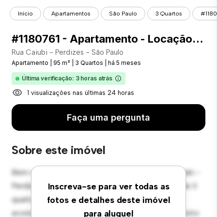
Início
Apartamentos
São Paulo
3 Quartos
#1180
#1180761 - Apartamento - Locação com 95.00 m² , 3 Quarto(s), por R$ 4.980
Rua Caiubi - Perdizes - São Paulo
Apartamento
|
95 m²
|
3 Quartos
|
há 5 meses
Última verificação: 3 horas atrás
1 visualizações nas últimas 24 horas
Faça uma pergunta
Sobre este imóvel
Bem-vindo ao seu novo refúgio urbano em Rua Caiubi -
Perdizes - São Paulo! Este moderno apartamento de 3
Inscreva-se para ver todas as
quartos oferece um espaço de vida elegante e
fotos e detalhes deste imóvel
aconchegante. O layout em conceito aberto é perfeito
para aluguel