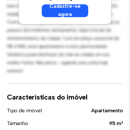
para receber convidados, e a cozinha sofisticada está
Cadastre-se
equipada com eletrodomésticos de última geração.
agora
Com sua localização privilegiada, você estará a poucos
passos dos melhores restaurantes, lojas e locais de
entretenimento da cidade. Com um preço acessível de
R$ 4.980, este apartamento é uma oportunidade
fantástica para desfrutar da vida na cidade em sua
melhor forma. Não perca – agende uma visita hoje
mesmo!
Características do imóvel
Tipo de imóvel
Apartamento
Tamanho
95 m²