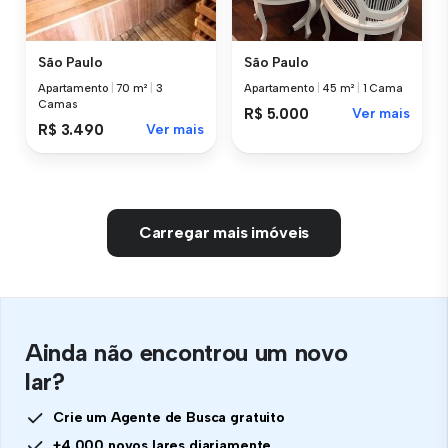
São Paulo
São Paulo
Apartamento
|
70 m²
|
3
Apartamento
|
45 m²
|
1 Cama
Camas
R$ 5.000
Ver mais
R$ 3.490
Ver mais
Carregar mais imóveis
Ainda não encontrou um novo
lar?
Crie um Agente de Busca gratuito
+4.000 novos lares diariamente