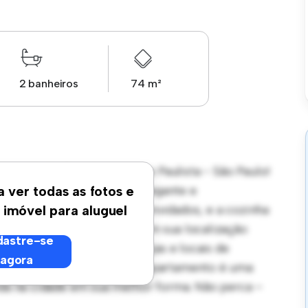
2 banheiros
74 m²
venida do Guacá - Lauzane Paulista - São Paulo!
rece um espaço de vida elegante e
a ver todas as fotos e
é perfeito para receber convidados, e a cozinha
 imóvel para aluguel
icos de última geração. Com sua localização
astre-se
s melhores restaurantes, lojas e locais de
agora
essível de R$ 3.000, este apartamento é uma
vida na cidade em sua melhor forma. Não perca –