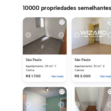
10000 propriedades semelhante
São Paulo
São Paulo
Apartamento
|
39 m²
|
1
Apartamento
|
51 m²
|
2
Cama
Camas
R$ 1.700
R$ 3.000
Ver mais
Ver mai