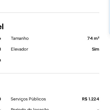
el
o
Tamanho
74 m²
3
Elevador
Sim
m
0
Serviços Públicos
R$ 1.224
-
Período de locação
-