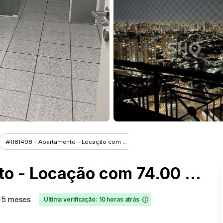
#1181408 - Apartamento - Locação com ...
#1181408 - Apartamento - Locação com 74.00 m² , 3 Quarto(s), por R$ 3.000
 5 meses
Última verificação: 10 horas atrás