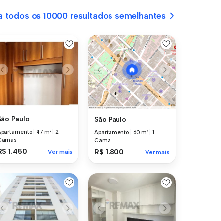
a todos os 10000 resultados semelhantes
São Paulo
São Paulo
Apartamento
|
47 m²
|
2
Apartamento
|
60 m²
|
1
Camas
Cama
R$ 1.450
R$ 1.800
Ver mais
Ver mais