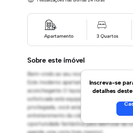
1 visualizações nas últimas 24 horas
Apartamento
3 Quartos
Sobre este imóvel
Bem-vindo ao seu novo refúgio urbano em A
Este moderno apartamento de 3 quartos ofe
Inscreva-se par
aconchegante. O layout em conceito aberto 
detalhes deste
sofisticada está equipada com eletrodomést
Cad
privilegiada, você estará a poucos passos do
entretenimento da cidade. Com um preço ac
oportunidade fantástica para desfrutar da 
agende uma visita hoje mesmo!