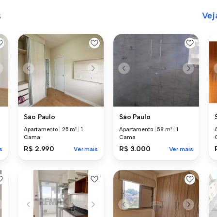
s
Vej
São Paulo
São Paulo
Apartamento
|
25 m²
|
1
Apartamento
|
58 m²
|
1
Cama
Cama
R$ 2.990
R$ 3.000
s
Ver mais
Ver mais