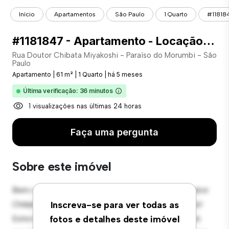
Início
Apartamentos
São Paulo
1 Quarto
#118184
#1181847 - Apartamento - Locação com 61.44 m² , 1 Quarto(s), por R$ 3.480
Rua Doutor Chibata Miyakoshi - Paraíso do Morumbi - São
Paulo
Apartamento
|
61 m²
|
1 Quarto
|
há 5 meses
Última verificação: 36 minutos
1 visualizações nas últimas 24 horas
Faça uma pergunta
Sobre este imóvel
Bem-vindo ao seu novo refúgio urbano em Rua Doutor
Chibata Miyakoshi - Paraíso do Morumbi - São Paulo!
Inscreva-se para ver todas as
Este moderno apartamento de 1 quartos oferece um
fotos e detalhes deste imóvel