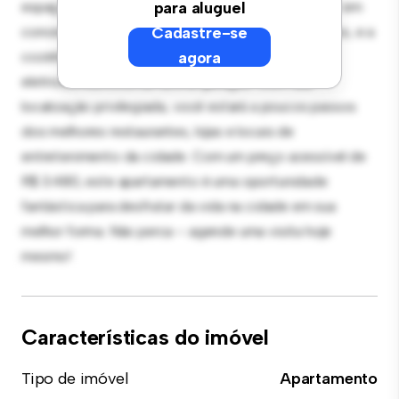
espaço de vida elegante e aconchegante. O layout em
para aluguel
conceito aberto é perfeito para receber convidados, e a
Cadastre-se
cozinha sofisticada está equipada com
agora
eletrodomésticos de última geração. Com sua
localização privilegiada, você estará a poucos passos
dos melhores restaurantes, lojas e locais de
entretenimento da cidade. Com um preço acessível de
R$ 3.480, este apartamento é uma oportunidade
fantástica para desfrutar da vida na cidade em sua
melhor forma. Não perca – agende uma visita hoje
mesmo!
Características do imóvel
Tipo de imóvel
Apartamento