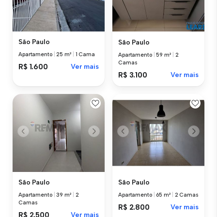
São Paulo
São Paulo
Apartamento
|
25 m²
|
1 Cama
Apartamento
|
59 m²
|
2
Camas
R$ 1.600
Ver mais
R$ 3.100
Ver mais
São Paulo
São Paulo
Apartamento
|
39 m²
|
2
Apartamento
|
65 m²
|
2 Camas
Camas
R$ 2.800
Ver mais
R$ 2.500
Ver mais