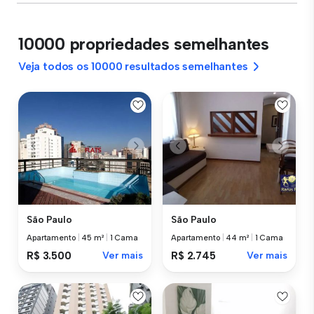
10000 propriedades semelhantes
Veja todos os 10000 resultados semelhantes
São Paulo
São Paulo
Apartamento
|
45 m²
|
1 Cama
Apartamento
|
44 m²
|
1 Cama
R$ 3.500
Ver mais
R$ 2.745
Ver mais