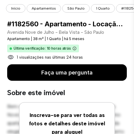
Início
Apartamentos
São Paulo
1 Quarto
#11825
#1182560 - Apartamento - Locação com 38.00 m² , 1 Quarto(s), por R$ 2.780
Avenida Nove de Julho - Bela Vista - São Paulo
Apartamento
|
38 m²
|
1 Quarto
|
há 5 meses
Última verificação: 10 horas atrás
1 visualizações nas últimas 24 horas
Faça uma pergunta
Sobre este imóvel
Bem-vindo ao seu novo refúgio urbano em Avenida
Nove de Julho - Bela Vista - São Paulo! Este moderno
Inscreva-se para ver todas as
apartamento de 1 quartos oferece um espaço de vida
fotos e detalhes deste imóvel
elegante e aconchegante. O layout em conceito aberto
para aluguel