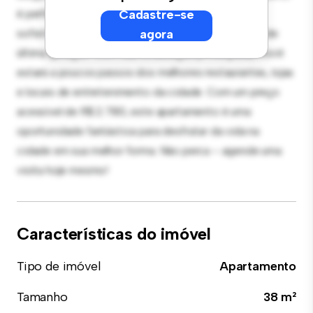
é perfeito para receber convidados, e a cozinha
Cadastre-se
sofisticada está equipada com eletrodomésticos de
agora
última geração. Com sua localização privilegiada, você
estará a poucos passos dos melhores restaurantes, lojas
e locais de entretenimento da cidade. Com um preço
acessível de R$ 2.780, este apartamento é uma
oportunidade fantástica para desfrutar da vida na
cidade em sua melhor forma. Não perca – agende uma
visita hoje mesmo!
Características do imóvel
Tipo de imóvel
Apartamento
Tamanho
38 m²