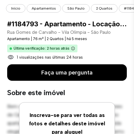
Início
Apartamentos
São Paulo
2 Quartos
#1184
#1184793 - Apartamento - Locação com 76.00 m² , 2 Quarto(s), por R$ 7.500
Rua Gomes de Carvalho - Vila Olímpia - São Paulo
Apartamento
|
76 m²
|
2 Quartos
|
há 5 meses
Última verificação: 2 horas atrás
1 visualizações nas últimas 24 horas
Faça uma pergunta
Sobre este imóvel
Bem-vindo ao seu novo refúgio urbano em Rua Gomes
de Carvalho - Vila Olímpia - São Paulo! Este moderno
Inscreva-se para ver todas as
apartamento de 2 quartos oferece um espaço de vida
fotos e detalhes deste imóvel
elegante e aconchegante. O layout em conceito aberto
para aluguel