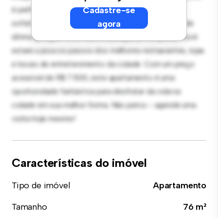
é perfeito para receber convidados, e a cozinha
Cadastre-se
sofisticada está equipada com eletrodomésticos de
agora
última geração. Com sua localização privilegiada, você
estará a poucos passos dos melhores restaurantes, lojas
e locais de entretenimento da cidade. Com um preço
acessível de R$ 7.500, este apartamento é uma
oportunidade fantástica para desfrutar da vida na
cidade em sua melhor forma. Não perca – agende uma
visita hoje mesmo!
Características do imóvel
Tipo de imóvel
Apartamento
Tamanho
76 m²