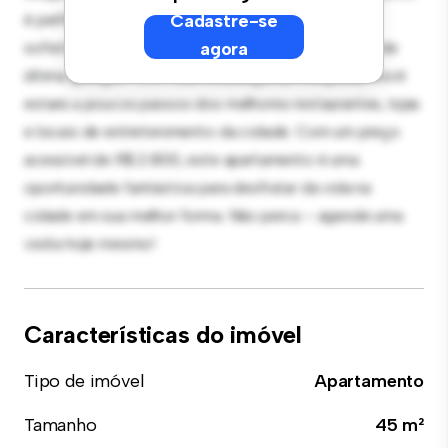
é perfeito para receber convidados, e a cozinha
Cadastre-se
sofisticada está equipada com eletrodomésticos de
agora
última geração. Com sua localização privilegiada, você
estará a poucos passos dos melhores restaurantes, lojas
e locais de entretenimento da cidade. Com um preço
acessível de R$ 2.800, este apartamento é uma
oportunidade fantástica para desfrutar da vida na
cidade em sua melhor forma. Não perca – agende uma
visita hoje mesmo!
Características do imóvel
Tipo de imóvel
Apartamento
Tamanho
45 m²