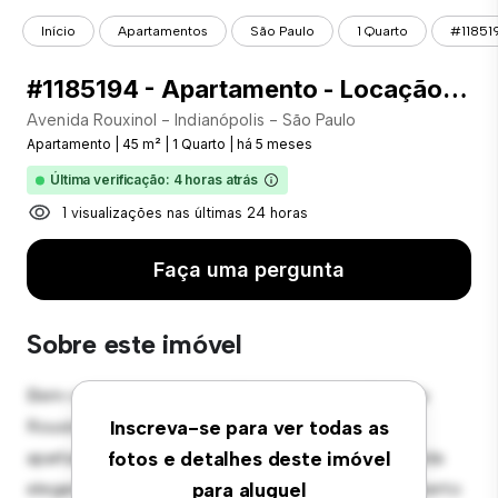
Início
Apartamentos
São Paulo
1 Quarto
#118519
#1185194 - Apartamento - Locação com 45.00 m² , 1 Quarto(s), por R$ 2.800
Avenida Rouxinol - Indianópolis - São Paulo
Apartamento
|
45 m²
|
1 Quarto
|
há 5 meses
Última verificação: 4 horas atrás
1 visualizações nas últimas 24 horas
Faça uma pergunta
Sobre este imóvel
Bem-vindo ao seu novo refúgio urbano em Avenida
Rouxinol - Indianópolis - São Paulo! Este moderno
Inscreva-se para ver todas as
apartamento de 1 quartos oferece um espaço de vida
fotos e detalhes deste imóvel
elegante e aconchegante. O layout em conceito aberto
para aluguel