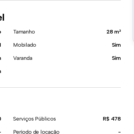
el
o
Tamanho
28 m²
1
Mobilado
Sim
m
Varanda
Sim
m
0
Serviços Públicos
R$ 478
-
Período de locação
-