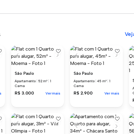
s
Vej
São Paulo
São Paulo
Apartamento
|
52 m²
|
1
Apartamento
|
45 m²
|
1
Cama
Cama
R$ 3.000
R$ 2.900
s
Ver mais
Ver mais