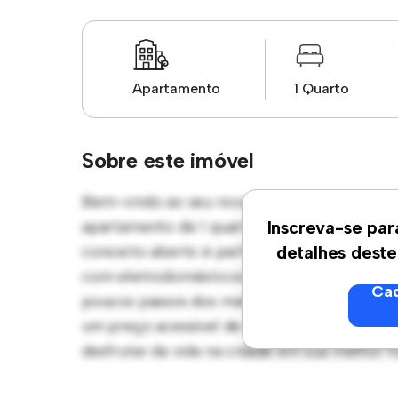
Apartamento
1 Quarto
Sobre este imóvel
Bem-vindo ao seu novo refúgio urbano em 
apartamento de 1 quartos oferece um espaç
Inscreva-se par
conceito aberto é perfeito para receber con
detalhes deste
com eletrodomésticos de última geração. Co
Cad
poucos passos dos melhores restaurantes, l
um preço acessível de R$ 2.600, este apart
desfrutar da vida na cidade em sua melhor 