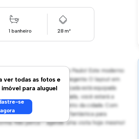
1 banheiro
28 m²
Rua Aimberê - Sumaré - São Paulo! Este moderno
o de vida elegante e aconchegante. O layout em
a ver todas as fotos e
vidados, e a cozinha sofisticada está equipada
 imóvel para aluguel
m sua localização privilegiada, você estará a
astre-se
ojas e locais de entretenimento da cidade. Com
agora
amento é uma oportunidade fantástica para
forma. Não perca – agende uma visita hoje mesmo!