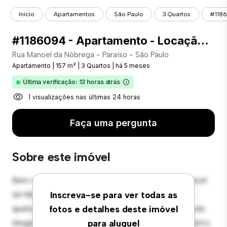
Início
Apartamentos
São Paulo
3 Quartos
#1186
#1186094 - Apartamento - Locação com 157.00 m² , 3 Quarto(s), por R$ 5.800
Rua Manoel da Nóbrega - Paraíso - São Paulo
Apartamento
|
157 m²
|
3 Quartos
|
há 5 meses
Última verificação: 13 horas atrás
1 visualizações nas últimas 24 horas
Faça uma pergunta
Sobre este imóvel
Bem-vindo ao seu novo refúgio urbano em Rua Manoel
da Nóbrega - Paraíso - São Paulo! Este moderno
Inscreva-se para ver todas as
apartamento de 3 quartos oferece um espaço de vida
fotos e detalhes deste imóvel
elegante e aconchegante. O layout em conceito aberto
para aluguel