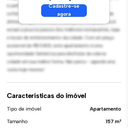
é perfeito para receber convidados, e a cozinha
Cadastre-se
sofisticada está equipada com eletrodomésticos de
agora
última geração. Com sua localização privilegiada, você
estará a poucos passos dos melhores restaurantes, lojas
e locais de entretenimento da cidade. Com um preço
acessível de R$ 5.800, este apartamento é uma
oportunidade fantástica para desfrutar da vida na
cidade em sua melhor forma. Não perca – agende uma
visita hoje mesmo!
Características do imóvel
Tipo de imóvel
Apartamento
Tamanho
157 m²