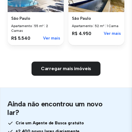
São Paulo
São Paulo
Apartamento
|
55 m²
|
2
Apartamento
|
52 m²
|
1 Cama
Camas
R$ 4.950
Ver mais
R$ 5.540
Ver mais
Carregar mais imóveis
Ainda não encontrou um novo
lar?
Crie um Agente de Busca gratuito
+2.400 novos lares diariamente