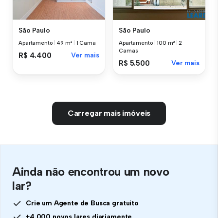
São Paulo
São Paulo
Apartamento
|
49 m²
|
1 Cama
Apartamento
|
100 m²
|
2
Camas
R$ 4.400
Ver mais
R$ 5.500
Ver mais
Carregar mais imóveis
Ainda não encontrou um novo
lar?
Crie um Agente de Busca gratuito
+4.000 novos lares diariamente