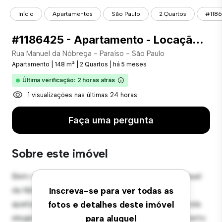
Início
Apartamentos
São Paulo
2 Quartos
#1186
#1186425 - Apartamento - Locação com 148.00 m² , 2 Quarto(s), por R$ 7.500
Rua Manuel da Nóbrega - Paraíso - São Paulo
Apartamento
|
148 m²
|
2 Quartos
|
há 5 meses
Última verificação: 2 horas atrás
1 visualizações nas últimas 24 horas
Faça uma pergunta
Sobre este imóvel
Bem-vindo ao seu novo refúgio urbano em Rua Manuel
da Nóbrega - Paraíso - São Paulo! Este moderno
Inscreva-se para ver todas as
apartamento de 2 quartos oferece um espaço de vida
fotos e detalhes deste imóvel
elegante e aconchegante. O layout em conceito aberto
para aluguel