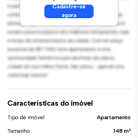
é perfeito para receber convidados, e a cozinha
Cadastre-se
sofisticada está equipada com eletrodomésticos de
agora
última geração. Com sua localização privilegiada, você
estará a poucos passos dos melhores restaurantes, lojas
e locais de entretenimento da cidade. Com um preço
acessível de R$ 7.500, este apartamento é uma
oportunidade fantástica para desfrutar da vida na
cidade em sua melhor forma. Não perca – agende uma
visita hoje mesmo!
Características do imóvel
Tipo de imóvel
Apartamento
Tamanho
148 m²