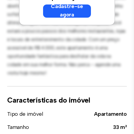
aberto é perfeito para receber convidados, e a cozinha
Cadastre-se
sofisticada está equipada com eletrodomésticos de
agora
última geração. Com sua localização privilegiada, você
estará a poucos passos dos melhores restaurantes, lojas
e locais de entretenimento da cidade. Com um preço
acessível de R$ 4.000, este apartamento é uma
oportunidade fantástica para desfrutar da vida na
cidade em sua melhor forma. Não perca – agende uma
visita hoje mesmo!
Características do imóvel
Tipo de imóvel
Apartamento
Tamanho
33 m²