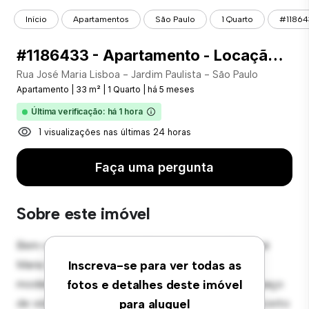
Início
Apartamentos
São Paulo
1 Quarto
#11864
#1186433 - Apartamento - Locação com 33.00 m² , 1 Quarto(s), por R$ 4.000
Rua José Maria Lisboa - Jardim Paulista - São Paulo
Apartamento
|
33 m²
|
1 Quarto
|
há 5 meses
Última verificação: há 1 hora
1 visualizações nas últimas 24 horas
Faça uma pergunta
Sobre este imóvel
Bem-vindo ao seu novo refúgio urbano em Rua José
Maria Lisboa - Jardim Paulista - São Paulo! Este
Inscreva-se para ver todas as
moderno apartamento de 1 quartos oferece um espaço
fotos e detalhes deste imóvel
de vida elegante e aconchegante. O layout em conceito
para aluguel