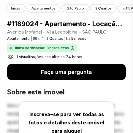
Início
Apartamentos
São Paulo
2 Quartos
#1189
#1189024 - Apartamento - Locação com 69.00 m² , 2 Quarto(s), por R$ 5.200
Avenida Mofarrej - Vila Leopoldina - SÃO PAULO
Apartamento
|
69 m²
|
2 Quartos
|
há 5 meses
Última verificação: 3 horas atrás
1 visualizações nas últimas 24 horas
Faça uma pergunta
Sobre este imóvel
Bem-vindo ao seu novo refúgio urbano em Avenida
Mofarrej - Vila Leopoldina - SÃO PAULO! Este moderno
Inscreva-se para ver todas as
apartamento de 2 quartos oferece um espaço de vida
fotos e detalhes deste imóvel
elegante e aconchegante. O layout em conceito aberto
para aluguel