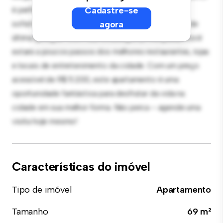
é perfeito para receber convidados, e a cozinha
Cadastre-se
sofisticada está equipada com eletrodomésticos de
agora
última geração. Com sua localização privilegiada, você
estará a poucos passos dos melhores restaurantes, lojas
e locais de entretenimento da cidade. Com um preço
acessível de R$ 5.200, este apartamento é uma
oportunidade fantástica para desfrutar da vida na
cidade em sua melhor forma. Não perca – agende uma
visita hoje mesmo!
Características do imóvel
Tipo de imóvel
Apartamento
Tamanho
69 m²