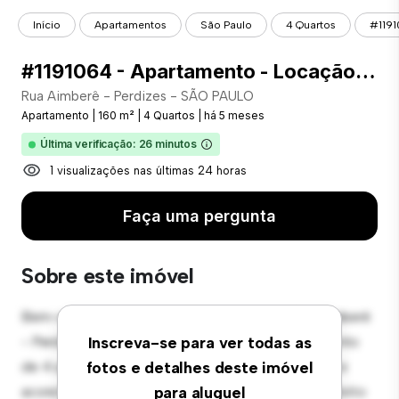
Início
Apartamentos
São Paulo
4 Quartos
#1191
#1191064 - Apartamento - Locação com 160.00 m² , 4 Quarto(s), por R$ 7.000
Rua Aimberê - Perdizes - SÃO PAULO
Apartamento
|
160 m²
|
4 Quartos
|
há 5 meses
Última verificação: 26 minutos
1 visualizações nas últimas 24 horas
Faça uma pergunta
Sobre este imóvel
Bem-vindo ao seu novo refúgio urbano em Rua Aimberê
- Perdizes - SÃO PAULO! Este moderno apartamento
Inscreva-se para ver todas as
de 4 quartos oferece um espaço de vida elegante e
fotos e detalhes deste imóvel
aconchegante. O layout em conceito aberto é perfeito
para aluguel