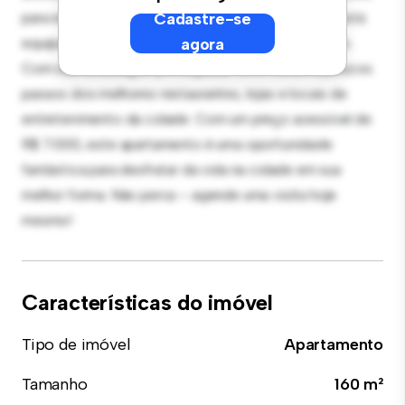
para receber convidados, e a cozinha sofisticada está
Cadastre-se
equipada com eletrodomésticos de última geração.
agora
Com sua localização privilegiada, você estará a poucos
passos dos melhores restaurantes, lojas e locais de
entretenimento da cidade. Com um preço acessível de
R$ 7.000, este apartamento é uma oportunidade
fantástica para desfrutar da vida na cidade em sua
melhor forma. Não perca – agende uma visita hoje
mesmo!
Características do imóvel
Tipo de imóvel
Apartamento
Tamanho
160 m²