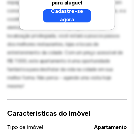
espaço de vida elegante e aconchegante. O layout em
para aluguel
conceito aberto é perfeito para receber convidados, e a
Cadastre-se
cozinha sofisticada está equipada com
agora
eletrodomésticos de última geração. Com sua
localização privilegiada, você estará a poucos passos
dos melhores restaurantes, lojas e locais de
entretenimento da cidade. Com um preço acessível de
R$ 7.000, este apartamento é uma oportunidade
fantástica para desfrutar da vida na cidade em sua
melhor forma. Não perca – agende uma visita hoje
mesmo!
Características do imóvel
Tipo de imóvel
Apartamento