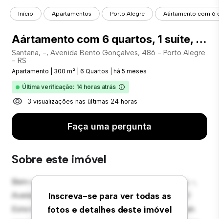
Início
Apartamentos
Porto Alegre
Aártamento com 6 qua
Aártamento com 6 quartos, 1 suíte, e 4 vagas de garagem no bairro Santana - COD: 22828
Santana, -, Avenida Bento Gonçalves, 486 - Porto Alegre
- RS
Apartamento
|
300 m²
|
6 Quartos
|
há 5 meses
Última verificação: 14 horas atrás
3 visualizações nas últimas 24 horas
Faça uma pergunta
Sobre este imóvel
Bem-vindo ao seu novo refúgio urbano em Santana, -,
Avenida Bento Gonçalves, 486 - Porto Alegre - RS!
Inscreva-se para ver todas as
Este moderno apartamento de 6 quartos oferece um
fotos e detalhes deste imóvel