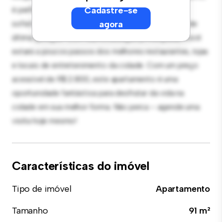
é perfeito para receber convidados, e a cozinha
Cadastre-se
sofisticada está equipada com eletrodomésticos de
agora
última geração. Com sua localização privilegiada, você
estará a poucos passos dos melhores restaurantes, lojas
e locais de entretenimento da cidade. Com um preço
acessível de R$ 2.800, este apartamento é uma
oportunidade fantástica para desfrutar da vida na
cidade em sua melhor forma. Não perca – agende uma
visita hoje mesmo!
Características do imóvel
Tipo de imóvel
Apartamento
Tamanho
91 m²