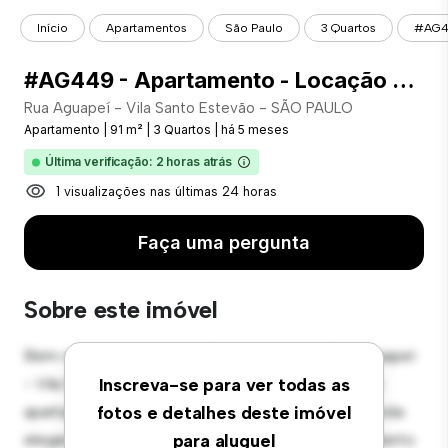
Início
Apartamentos
São Paulo
3 Quartos
#AG44
#AG449 - Apartamento - Locação com 91.00 m² , 3 Quarto(s), por R$ 2.800
Rua Aguapeí - Vila Santo Estevão - SÃO PAULO
Apartamento
|
91 m²
|
3 Quartos
|
há 5 meses
Última verificação: 2 horas atrás
1 visualizações nas últimas 24 horas
Faça uma pergunta
Sobre este imóvel
Bem-vindo ao seu novo refúgio urbano em Rua Aguapeí
- Vila Santo Estevão - SÃO PAULO! Este moderno
Inscreva-se para ver todas as
apartamento de 3 quartos oferece um espaço de vida
fotos e detalhes deste imóvel
elegante e aconchegante. O layout em conceito aberto
para aluguel