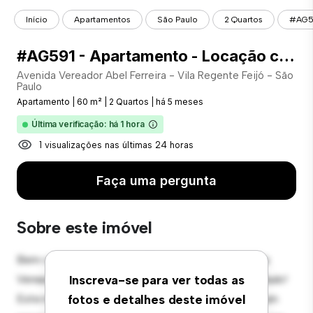
Início
Apartamentos
São Paulo
2 Quartos
#AG59
#AG591 - Apartamento - Locação com 60.00 m² , 2 Quarto(s), por R$ 2.500
Avenida Vereador Abel Ferreira - Vila Regente Feijó - São
Paulo
Apartamento
|
60 m²
|
2 Quartos
|
há 5 meses
Última verificação: há 1 hora
1 visualizações nas últimas 24 horas
Faça uma pergunta
Sobre este imóvel
Bem-vindo ao seu novo refúgio urbano em Avenida
Vereador Abel Ferreira - Vila Regente Feijó - São Paulo!
Inscreva-se para ver todas as
Este moderno apartamento de 2 quartos oferece um
fotos e detalhes deste imóvel