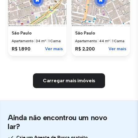
São Paulo
São Paulo
Apartamento
|
34 m²
|
1 Cama
Apartamento
|
44 m²
|
1 Cama
R$ 1.890
Ver mais
R$ 2.200
Ver mais
Carregar mais imóveis
Ainda não encontrou um novo
lar?
Crie um Agente de Busca gratuito