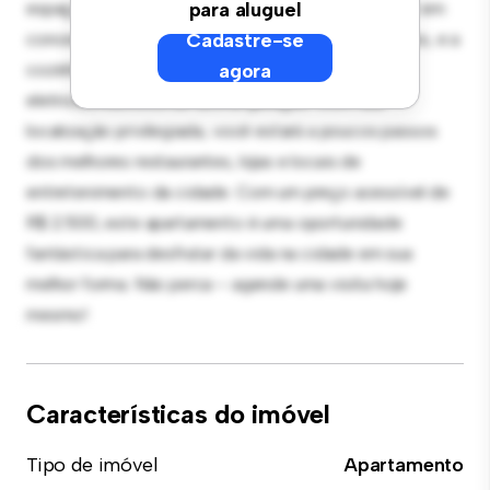
espaço de vida elegante e aconchegante. O layout em
para aluguel
conceito aberto é perfeito para receber convidados, e a
Cadastre-se
cozinha sofisticada está equipada com
agora
eletrodomésticos de última geração. Com sua
localização privilegiada, você estará a poucos passos
dos melhores restaurantes, lojas e locais de
entretenimento da cidade. Com um preço acessível de
R$ 2.500, este apartamento é uma oportunidade
fantástica para desfrutar da vida na cidade em sua
melhor forma. Não perca – agende uma visita hoje
mesmo!
Características do imóvel
Tipo de imóvel
Apartamento