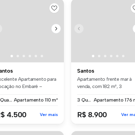
antos
Santos
xcelente Apartamento para
Apartamento frente mar à
ocação no Embaré –
venda, com 182 m², 3
ntos/SP ...
dormitórios...
2 Quartos
Apartamento
110 m²
3 Quartos
Apartamento
176 
$ 4.500
R$ 8.900
Ver mais
Ver ma