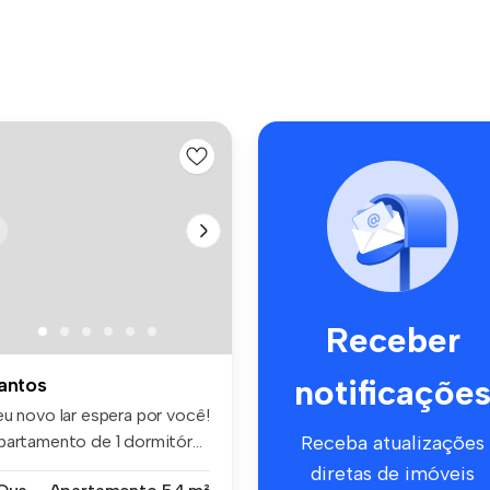
Receber
notificaçõe
antos
eu novo lar espera por você!
partamento de 1 dormitór...
Receba atualizações
diretas de imóveis