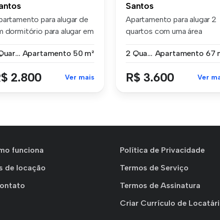
antos
Santos
partamento para alugar de
Apartamento para alugar 2
m dormitório para alugar em
quartos com uma área
.
privativa ...
1 Quarto
Apartamento
50 m²
2 Quartos
Apartamento
67 
$ 2.800
R$ 3.600
Ver mais
Ver ma
mo funciona
Política de Privacidade
s de locação
Termos de Serviço
Contato
Termos de Assinatura
Criar Currículo de Locatár