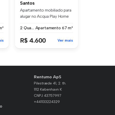
Santos
Apartamento mobiliado para
alugar no Acqua Play Home
Reso...
m²
2 Quartos
Apartamento
67 m²
R$ 4.600
is
Ver mais
Rentumo ApS
Pilestræde 41, 2. th.
1112 København K
CNPJ 43757997
+441133224329
io