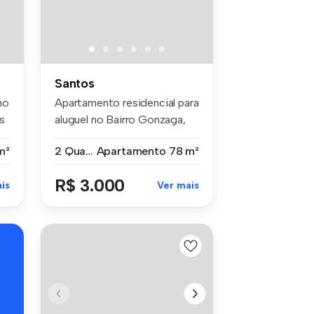
Santos
no
Apartamento residencial para
s
aluguel no Bairro Gonzaga,
S...
m²
2 Quartos
Apartamento
78 m²
R$ 3.000
is
Ver mais