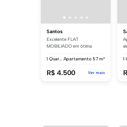
Santos
S
Excelente FLAT
A
MOBILIADO em ótima
a
localização, todo em po...
Ba
1 Quarto
Apartamento
57 m²
R$ 4.500
R
Ver mais