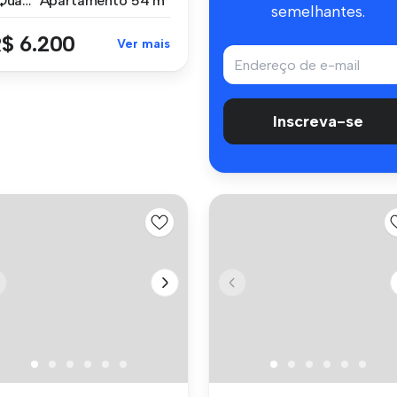
1 Quarto
Apartamento
54 m²
semelhantes.
$ 6.200
Ver mais
Inscreva-se