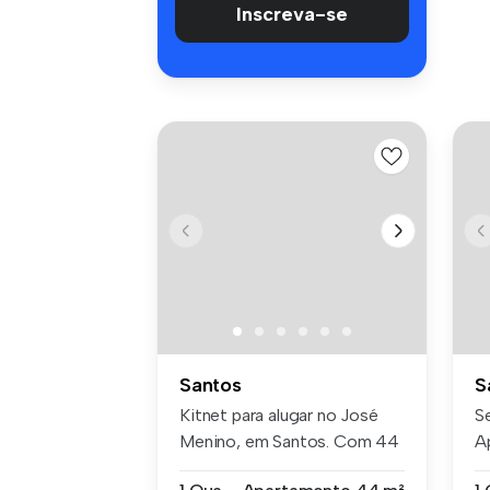
Inscreva-se
Santos
S
Kitnet para alugar no José
S
Menino, em Santos. Com 44
A
m² d...