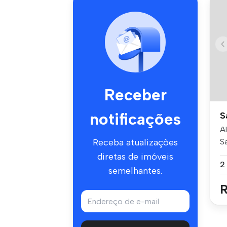
Receber
notificações
S
A
S
Receba atualizações
Pr
diretas de imóveis
semelhantes.
R