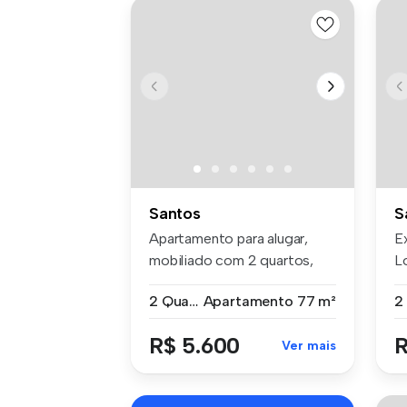
Santos
S
Apartamento para alugar,
E
mobiliado com 2 quartos,
L
sendo u...
Sa
2 Quartos
Apartamento
77 m²
R$ 5.600
R
Ver mais