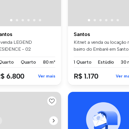
antos
Santos
 venda LEGEND
Kitnet a venda ou locação 
ESIDENCE - 02
bairro do Embaré em Santo
rmitórios; - 01 suíte...
S...
 Quarto
Quarto
80 m²
1 Quarto
Estúdio
30 
$ 6.800
R$ 1.170
Ver mais
Ver ma