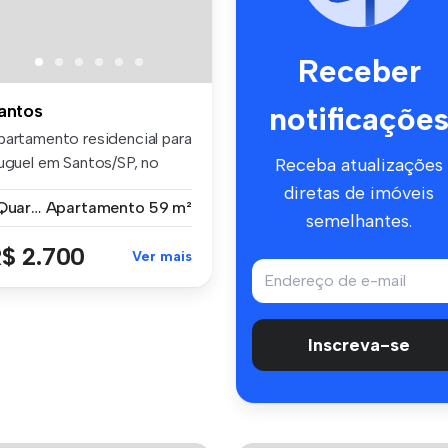
Receber
notificaçõe
antos
partamento residencial para
luguel em Santos/SP, no
Receba atualizações
i...
diretas de imóveis
1 Quarto
Apartamento
59 m²
semelhantes.
$ 2.700
Ver mais
Inscreva-se