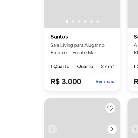
Santos
S
Sala Living para Alugar no
A
Embaré – Frente Mar –
R
Santos/S...
do
1 Quarto
Quarto
27 m²
1
R$ 3.000
R
Ver mais