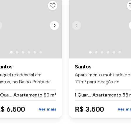
antos
Santos
luguel residencial em
Apartamento mobiliado de
antos, no Bairro Ponta da
77m² para locação no
aia: ...
Campo Grand...
2 Quartos
Apartamento
80 m²
1 Quarto
Apartamento
58 
$ 6.500
R$ 3.500
Ver mais
Ver ma