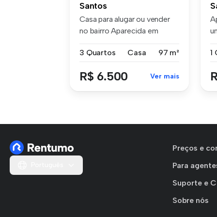
Santos
S
Casa para alugar ou vender
A
no bairro Aparecida em
u
Santos...
e..
3 Quartos
Casa
97 m²
R$ 6.500
R
Ver mais
Preços e co
Português
Para agente
Suporte e 
Sobre nós