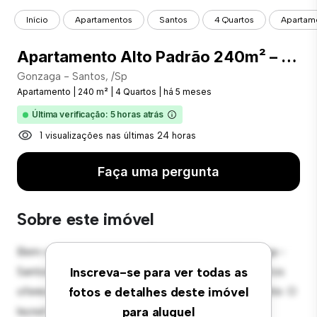
Início
Apartamentos
Santos
4 Quartos
Apartame
Apartamento Alto Padrão 240m² – 4 Suítes, 3 Vagas, Lazer Completo – Gonzaga, Santos/SP
Gonzaga - Santos, /Sp
Apartamento
|
240 m²
|
4 Quartos
|
há 5 meses
Última verificação: 5 horas atrás
1 visualizações nas últimas 24 horas
Faça uma pergunta
Sobre este imóvel
Bem-vindo ao seu novo refúgio urbano em Gonzaga -
Santos, /Sp! Este moderno apartamento de 4 quartos
Inscreva-se para ver todas as
oferece um espaço de vida elegante e aconchegante. O
fotos e detalhes deste imóvel
layout em conceito aberto é perfeito para receber
para aluguel