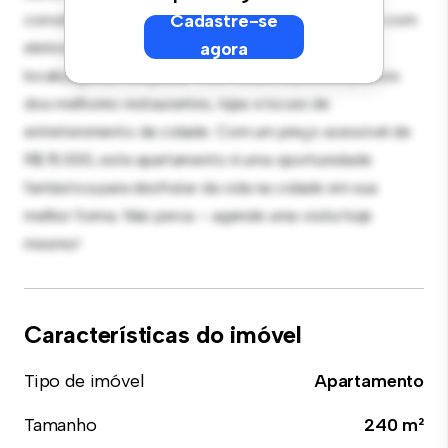
convidados, e a cozinha sofisticada está equipada com
Cadastre-se
eletrodomésticos de última geração. Com sua
agora
localização privilegiada, você estará a poucos passos
dos melhores restaurantes, lojas e locais de
entretenimento da cidade. Com um preço acessível de
R$ 15.000, este apartamento é uma oportunidade
fantástica para desfrutar da vida na cidade em sua
melhor forma. Não perca – agende uma visita hoje
mesmo!
Características do imóvel
Tipo de imóvel
Apartamento
Tamanho
240 m²