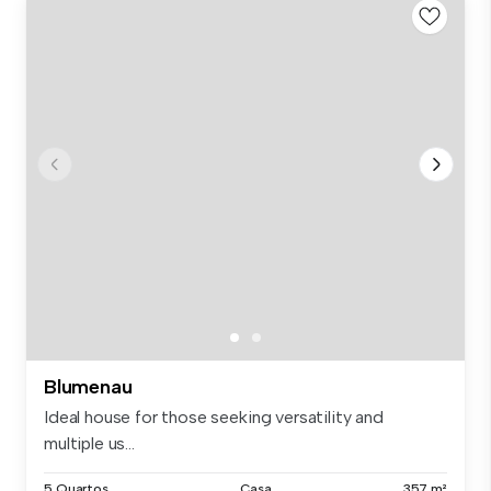
Blumenau
Ideal house for those seeking versatility and
multiple us...
5 Quartos
Casa
357 m²