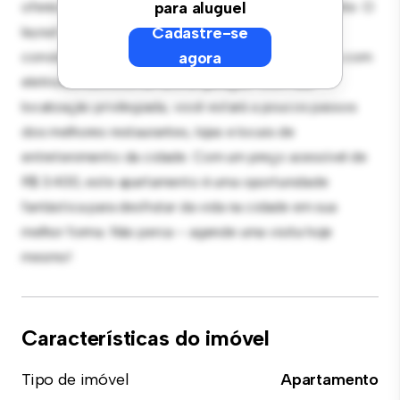
oferece um espaço de vida elegante e aconchegante. O
para aluguel
layout em conceito aberto é perfeito para receber
Cadastre-se
convidados, e a cozinha sofisticada está equipada com
agora
eletrodomésticos de última geração. Com sua
localização privilegiada, você estará a poucos passos
dos melhores restaurantes, lojas e locais de
entretenimento da cidade. Com um preço acessível de
R$ 3.400, este apartamento é uma oportunidade
fantástica para desfrutar da vida na cidade em sua
melhor forma. Não perca – agende uma visita hoje
mesmo!
Características do imóvel
Tipo de imóvel
Apartamento