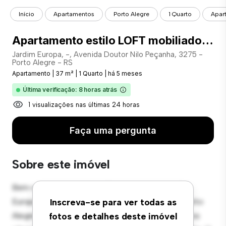
Início
Apartamentos
Porto Alegre
1 Quarto
Apart
Apartamento estilo LOFT mobiliado no bairro Jardim Europa - COD: 24940
Jardim Europa, -, Avenida Doutor Nilo Peçanha, 3275 -
Porto Alegre - RS
Apartamento
|
37 m²
|
1 Quarto
|
há 5 meses
Última verificação: 8 horas atrás
1 visualizações nas últimas 24 horas
Faça uma pergunta
Sobre este imóvel
Bem-vindo ao seu novo refúgio urbano em Jardim
Europa, -, Avenida Doutor Nilo Peçanha, 3275 - Porto
Inscreva-se para ver todas as
Alegre - RS! Este moderno apartamento de 1 quartos
fotos e detalhes deste imóvel