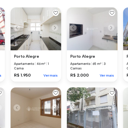
Porto Alegre
Porto Alegre
Apartamento
|
46 m²
|
1
Apartamento
|
65 m²
|
3
Cama
Camas
R$ 1.950
R$ 2.000
s
Ver mais
Ver mais