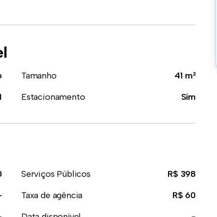
el
o
Tamanho
41 m²
1
Estacionamento
Sim
0
Serviços Públicos
R$ 398
-
Taxa de agência
R$ 60
-
Data disponível
-