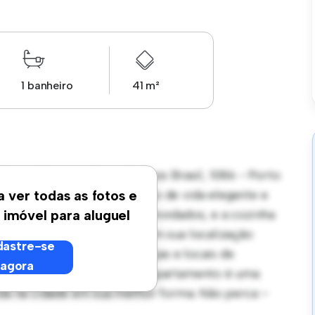
1 banheiro
41 m²
so d`Areia, -, Avenida Assis Brasil, 1086 - Porto
 quartos oferece um espaço de vida elegante e
a ver todas as fotos e
é perfeito para receber convidados, e a cozinha
 imóvel para aluguel
icos de última geração. Com sua localização
astre-se
s melhores restaurantes, lojas e locais de
agora
essível de R$ 2.340, este apartamento é uma
vida na cidade em sua melhor forma. Não perca –