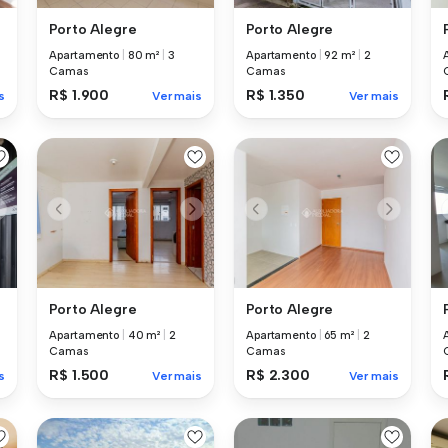
Porto Alegre
Porto Alegre
Apartamento
|
80 m²
|
3
Apartamento
|
92 m²
|
2
Camas
Camas
R$ 1.900
R$ 1.350
s
Ver mais
Ver mais
Porto Alegre
Porto Alegre
Apartamento
|
40 m²
|
2
Apartamento
|
65 m²
|
2
Camas
Camas
R$ 1.500
R$ 2.300
s
Ver mais
Ver mais