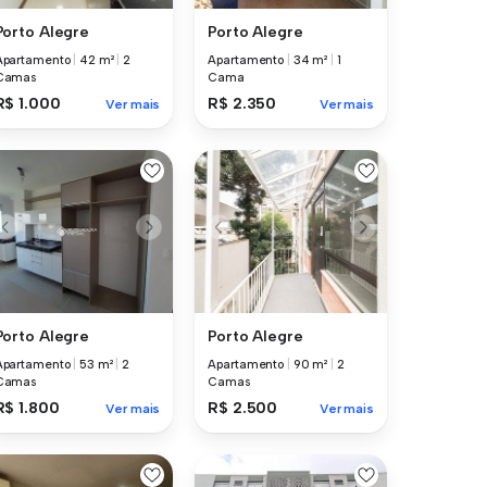
Porto Alegre
Porto Alegre
Apartamento
|
42 m²
|
2
Apartamento
|
34 m²
|
1
Camas
Cama
R$ 1.000
R$ 2.350
Ver mais
Ver mais
Porto Alegre
Porto Alegre
Apartamento
|
53 m²
|
2
Apartamento
|
90 m²
|
2
Camas
Camas
R$ 1.800
R$ 2.500
Ver mais
Ver mais