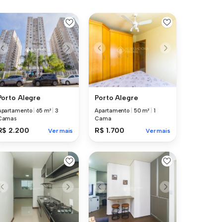
Porto Alegre
Porto Alegre
Apartamento
|
65 m²
|
3
Apartamento
|
50 m²
|
1
Camas
Cama
R$ 2.200
R$ 1.700
Ver mais
Ver mais