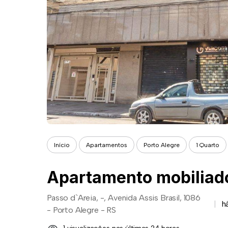
Início
Apartamentos
Porto Alegre
1 Quarto
Passo d`Areia, -, Avenida Assis Brasil, 1086
h
- Porto Alegre - RS