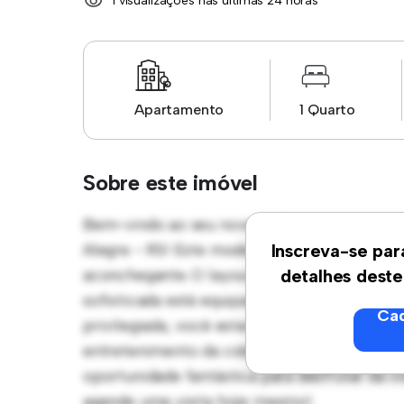
1 visualizações nas últimas 24 horas
Apartamento
1 Quarto
Sobre este imóvel
Bem-vindo ao seu novo refúgio urbano em Pas
Alegre - RS! Este moderno apartamento de 1
Inscreva-se par
aconchegante. O layout em conceito aberto 
detalhes deste
sofisticada está equipada com eletrodomést
Cad
privilegiada, você estará a poucos passos do
entretenimento da cidade. Com um preço ac
oportunidade fantástica para desfrutar da 
agende uma visita hoje mesmo!