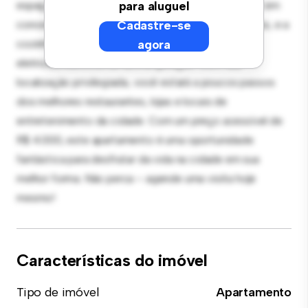
espaço de vida elegante e aconchegante. O layout em
para aluguel
conceito aberto é perfeito para receber convidados, e a
Cadastre-se
cozinha sofisticada está equipada com
agora
eletrodomésticos de última geração. Com sua
localização privilegiada, você estará a poucos passos
dos melhores restaurantes, lojas e locais de
entretenimento da cidade. Com um preço acessível de
R$ 4.000, este apartamento é uma oportunidade
fantástica para desfrutar da vida na cidade em sua
melhor forma. Não perca – agende uma visita hoje
mesmo!
Características do imóvel
Tipo de imóvel
Apartamento