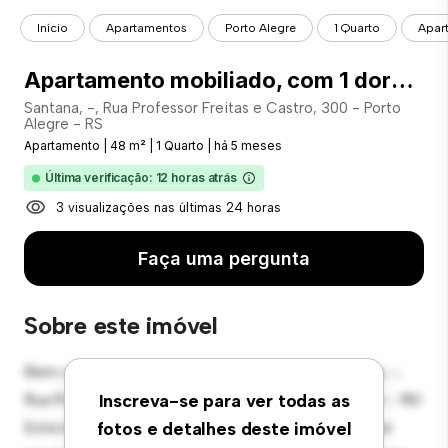
Início
Apartamentos
Porto Alegre
1 Quarto
Apart
Apartamento mobiliado, com 1 dormitório suíte e 1 vaga de garagem, no bairro Santana - COD: 18908
Santana, -, Rua Professor Freitas e Castro, 300 - Porto
Alegre - RS
Apartamento
|
48 m²
|
1 Quarto
|
há 5 meses
Última verificação: 12 horas atrás
3 visualizações nas últimas 24 horas
Faça uma pergunta
Sobre este imóvel
Bem-vindo ao seu novo refúgio urbano em Santana, -,
Rua Professor Freitas e Castro, 300 - Porto Alegre - RS!
Inscreva-se para ver todas as
Este moderno apartamento de 1 quartos oferece um
fotos e detalhes deste imóvel