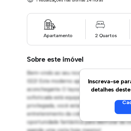
1 visualizações nas últimas 24 horas
Apartamento
2 Quartos
Sobre este imóvel
Bem-vindo ao seu novo refúgio urbano em N
022! Este moderno apartamento de 2 quarto
Inscreva-se par
aconchegante. O layout em conceito aberto 
detalhes deste
sofisticada está equipada com eletrodomést
Cad
privilegiada, você estará a poucos passos do
entretenimento da cidade. Com um preço ac
oportunidade fantástica para desfrutar da 
agende uma visita hoje mesmo!