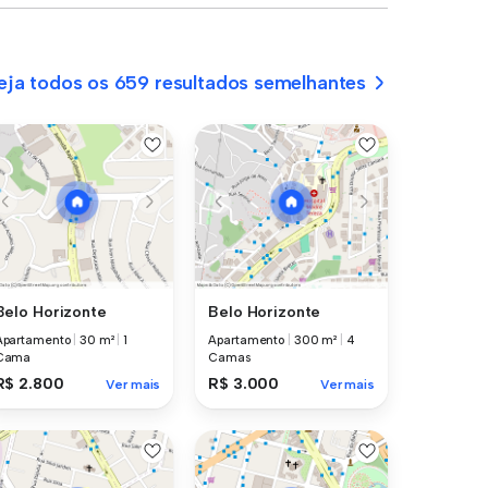
eja todos os 659 resultados semelhantes
Belo Horizonte
Belo Horizonte
Apartamento
|
30 m²
|
1
Apartamento
|
300 m²
|
4
Cama
Camas
R$ 2.800
R$ 3.000
Ver mais
Ver mais