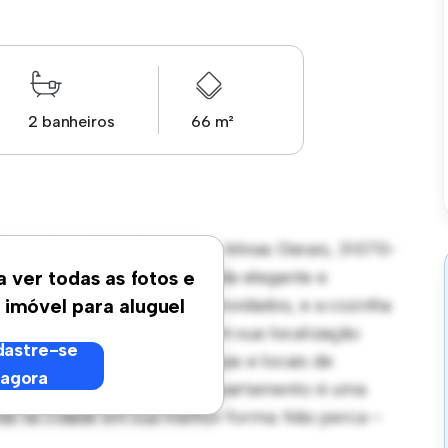
2 banheiros
66 m²
ova Vista, Belo Horizonte, Minas Gerais, 31070-
s oferece um espaço de vida elegante e
a ver todas as fotos e
é perfeito para receber convidados, e a cozinha
 imóvel para aluguel
icos de última geração. Com sua localização
astre-se
s melhores restaurantes, lojas e locais de
agora
essível de R$ 2.900, este apartamento é uma
vida na cidade em sua melhor forma. Não perca –