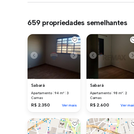
659 propriedades semelhantes
Sabará
Sabará
Apartamento
|
94 m²
|
3
Apartamento
|
98 m²
|
2
Camas
Camas
R$ 2.350
R$ 2.600
Ver mais
Ver mai