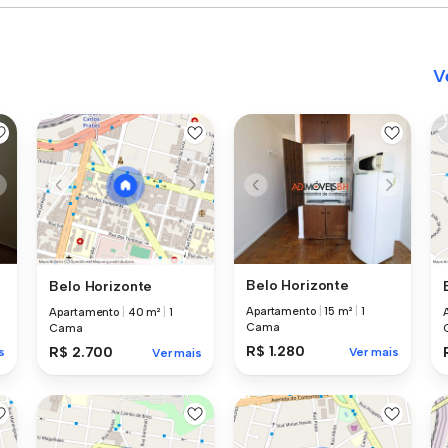
V
Belo Horizonte
Belo Horizonte
Apartamento
|
15 m²
|
1
Apartamento
|
40 m²
|
1
Cama
Cama
R$ 1.280
R$ 2.700
s
Ver mais
Ver mais