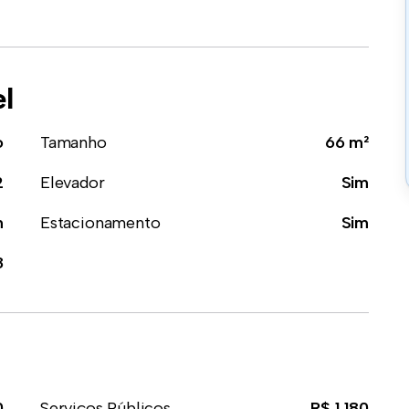
el
o
Tamanho
66 m²
2
Elevador
Sim
m
Estacionamento
Sim
8
0
Serviços Públicos
R$ 1.180