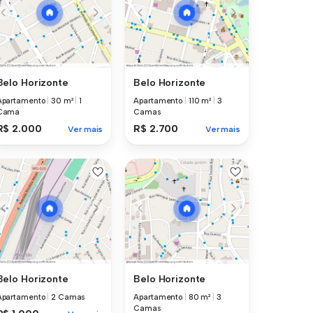
Belo Horizonte
Belo Horizonte
Apartamento
|
30 m²
|
1
Apartamento
|
110 m²
|
3
Cama
Camas
R$ 2.000
R$ 2.700
Ver mais
Ver mais
Belo Horizonte
Belo Horizonte
Apartamento
|
2 Camas
Apartamento
|
80 m²
|
3
Camas