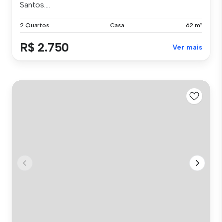
Santos....
2 Quartos
Casa
62 m²
R$ 2.750
Ver mais