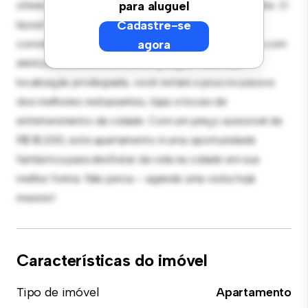
oferece um espaço de vida elegante e aconchegante. O
para aluguel
layout em conceito aberto é perfeito para receber
Cadastre-se
convidados, e a cozinha sofisticada está equipada com
agora
eletrodomésticos de última geração. Com sua
localização privilegiada, você estará a poucos passos
dos melhores restaurantes, lojas e locais de
entretenimento da cidade. Com um preço acessível de
R$ 18.200, este apartamento é uma oportunidade
fantástica para desfrutar da vida na cidade em sua
melhor forma. Não perca – agende uma visita hoje
mesmo!
Características do imóvel
Tipo de imóvel
Apartamento