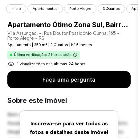
Início
Apartamentos
Porto Alegre
3 Quartos
Apa
Apartamento Ótimo Zona Sul, Bairro Vila Assunção - COD: 18918
Vila Assunção, -, Rua Doutor Possidônio Cunha, 165 -
Porto Alegre - RS
Apartamento
|
350 m²
|
3 Quartos
|
há 5 meses
Última verificação: 2 horas atrás
1 visualizações nas últimas 24 horas
Faça uma pergunta
Sobre este imóvel
Bem-vindo ao seu novo refúgio urbano em Vila
Assunção, -, Rua Doutor Possidônio Cunha, 165 - Porto
Inscreva-se para ver todas as
Alegre - RS! Este moderno apartamento de 3 quartos
fotos e detalhes deste imóvel