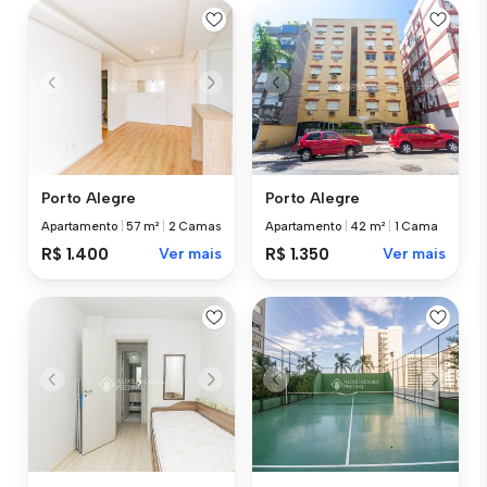
Porto Alegre
Porto Alegre
Apartamento
|
57 m²
|
2 Camas
Apartamento
|
42 m²
|
1 Cama
R$ 1.400
Ver mais
R$ 1.350
Ver mais