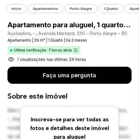
Início
Apartamentos
Porto Alegre
1 Quarto
Apart
Apartamento para aluguel, 1 quarto, Auxiliadora - Porto Alegre/RS - COD: 15919
Auxiliadora, -, Avenida Mariland, 1010 - Porto Alegre - RS
Apartamento
|
29 m²
|
1 Quarto
|
há 2 meses
Última verificação: 7 horas atrás
1 visualizações nas últimas 24 horas
Faça uma pergunta
Sobre este imóvel
Bem-vindo ao seu novo refúgio urbano em Auxiliadora,
-, Avenida Mariland, 1010 - Porto Alegre - RS! Este
Inscreva-se para ver todas as
moderno apartamento de 1 quartos oferece um espaço
fotos e detalhes deste imóvel
de vida elegante e aconchegante. O layout em conceito
para aluguel