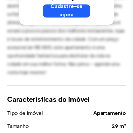
aberto é perfeito para receber convidados, e a cozinha
Cadastre-se
sofisticada está equipada com eletrodomésticos de
agora
última geração. Com sua localização privilegiada, você
estará a poucos passos dos melhores restaurantes, lojas
e locais de entretenimento da cidade. Com um preço
acessível de R$ 1.800, este apartamento é uma
oportunidade fantástica para desfrutar da vida na
cidade em sua melhor forma. Não perca – agende uma
visita hoje mesmo!
Características do imóvel
Tipo de imóvel
Apartamento
Tamanho
29 m²