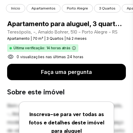
Início
Apartamentos
Porto Alegre
3 Quartos
Apa
Apartamento para aluguel, 3 quartos, 1 vaga, Teresópolis - Porto Alegre/RS - COD: 230
Teresópolis, -, Arnaldo Bohrer, 510 - Porto Alegre - RS
Apartamento
|
70 m²
|
3 Quartos
|
há 2 meses
Última verificação: 14 horas atrás
0 visualizações nas últimas 24 horas
Faça uma pergunta
Sobre este imóvel
Bem-vindo ao seu novo refúgio urbano em Teresópolis,
-, Arnaldo Bohrer, 510 - Porto Alegre - RS! Este
Inscreva-se para ver todas as
moderno apartamento de 3 quartos oferece um espaço
fotos e detalhes deste imóvel
de vida elegante e aconchegante. O layout em conceito
para aluguel