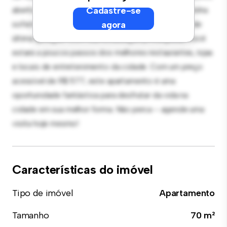
aberto é perfeito para receber convidados, e a cozinha
Cadastre-se
sofisticada está equipada com eletrodomésticos de
agora
última geração. Com sua localização privilegiada, você
estará a poucos passos dos melhores restaurantes, lojas
e locais de entretenimento da cidade. Com um preço
acessível de R$ 577, este apartamento é uma
oportunidade fantástica para desfrutar da vida na
cidade em sua melhor forma. Não perca – agende uma
visita hoje mesmo!
Características do imóvel
Tipo de imóvel
Apartamento
Tamanho
70 m²