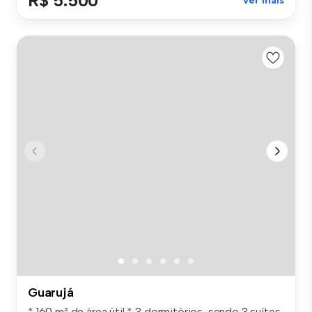
R$ 5.500
Ver mais
Guarujá
* 160 m² de área útil * 3 dormitórios, sendo 3 suítes