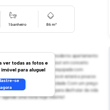
1 banheiro
86 m²
Marapé - Santos, /Sp! Este moderno apartamento
egante e aconchegante. O layout em conceito
a ver todas as fotos e
e a cozinha sofisticada está equipada com
 imóvel para aluguel
a localização privilegiada, você estará a poucos
astre-se
locais de entretenimento da cidade. Com um preço
agora
ma oportunidade fantástica para desfrutar da vida
– agende uma visita hoje mesmo!