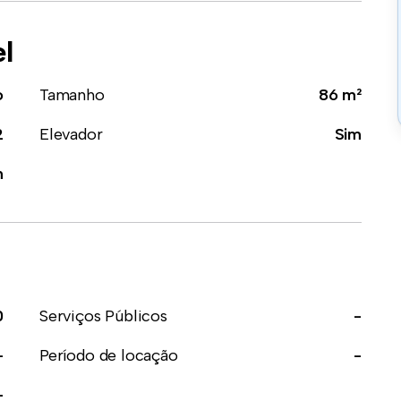
el
o
Tamanho
86 m²
2
Elevador
Sim
m
0
Serviços Públicos
-
-
Período de locação
-
-