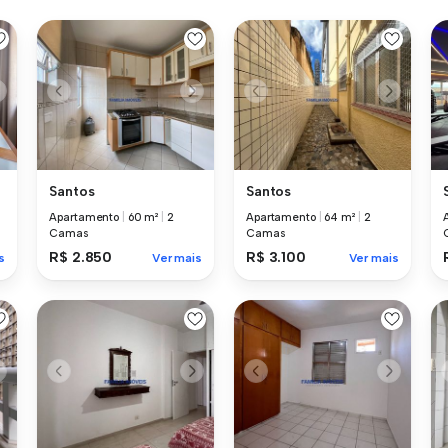
Santos
Santos
Apartamento
|
60 m²
|
2
Apartamento
|
64 m²
|
2
Camas
Camas
R$ 2.850
R$ 3.100
s
Ver mais
Ver mais