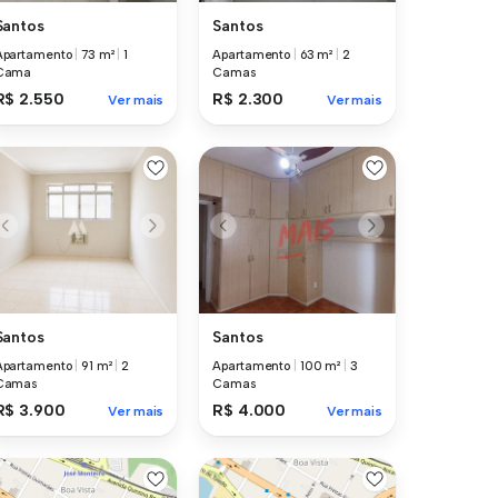
Santos
Santos
Apartamento
|
73 m²
|
1
Apartamento
|
63 m²
|
2
Cama
Camas
R$ 2.550
R$ 2.300
Ver mais
Ver mais
Santos
Santos
Apartamento
|
91 m²
|
2
Apartamento
|
100 m²
|
3
Camas
Camas
R$ 3.900
R$ 4.000
Ver mais
Ver mais