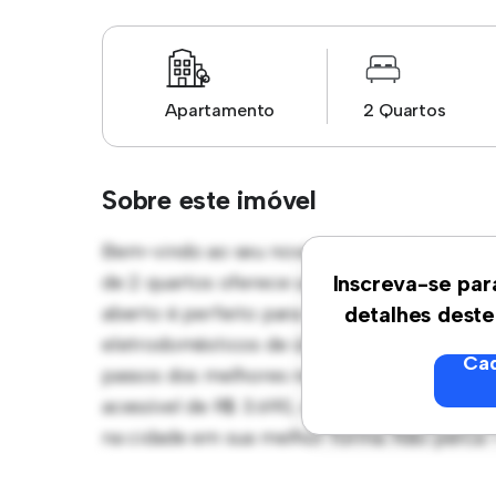
Apartamento
2 Quartos
Sobre este imóvel
Bem-vindo ao seu novo refúgio urbano em 
de 2 quartos oferece um espaço de vida el
Inscreva-se par
aberto é perfeito para receber convidados, 
detalhes deste
eletrodomésticos de última geração. Com su
Cad
passos dos melhores restaurantes, lojas e 
acessível de R$ 3.690, este apartamento é u
na cidade em sua melhor forma. Não perca 