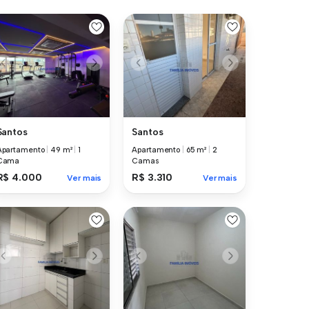
Santos
Santos
Apartamento
|
49 m²
|
1
Apartamento
|
65 m²
|
2
Cama
Camas
R$ 4.000
R$ 3.310
Ver mais
Ver mais