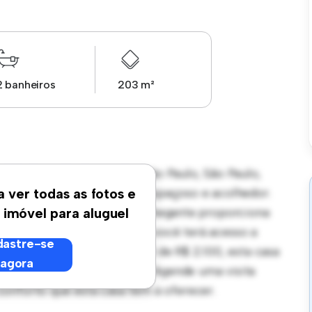
2 banheiros
203 m²
Vila Nova Cachoeirinha, São Paulo, São Paulo,
tos oferece um ambiente espaçoso e acolhedor.
a ver todas as fotos e
 ar livre, e o interior aconchegante proporciona
 imóvel para aluguel
rro amigável para famílias, você terá acesso a
astre-se
s. Com um preço acessível de R$ 2.100, esta casa
agora
e vida suburbano tranquilo. Agende uma visita
onforto que esta casa tem a oferecer.