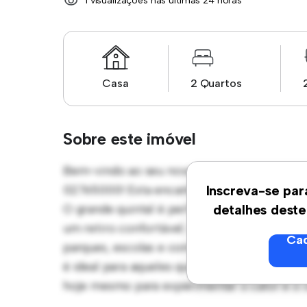
1 visualizações nas últimas 24 horas
Casa
2 Quartos
Sobre este imóvel
Bem-vindo ao seu novo oásis suburbano em 
02765000! Esta encantadora casa de 2 quar
Inscreva-se par
O grande quintal é perfeito para reuniões ao
detalhes deste
um retiro confortável. Localizada em um bai
Cad
parques, escolas e comodidades comunitária
é ideal para aqueles que buscam um estilo d
hoje mesmo para experimentar o calor e o c