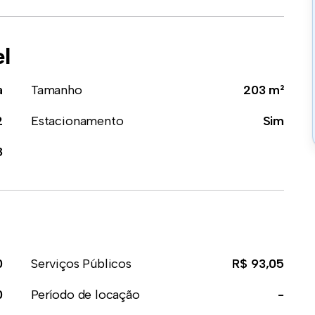
el
a
Tamanho
203 m²
2
Estacionamento
Sim
8
0
Serviços Públicos
R$ 93,05
0
Período de locação
-