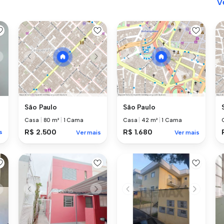
V
São Paulo
São Paulo
Casa
|
80 m²
|
1 Cama
Casa
|
42 m²
|
1 Cama
R$ 2.500
R$ 1.680
s
Ver mais
Ver mais