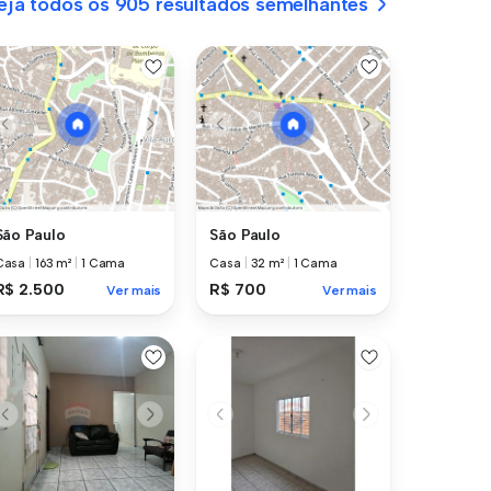
eja todos os 905 resultados semelhantes
São Paulo
São Paulo
Casa
|
163 m²
|
1 Cama
Casa
|
32 m²
|
1 Cama
R$ 2.500
R$ 700
Ver mais
Ver mais