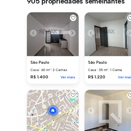
905 propriedades semelhantes
São Paulo
São Paulo
Casa
|
60 m²
|
2 Camas
Casa
|
35 m²
|
1 Cama
R$ 1.400
R$ 1.220
Ver mais
Ver mai