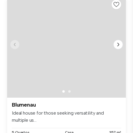
Blumenau
Ideal house for those seeking versatility and
multiple us...
5 Quartos
Casa
357 m²