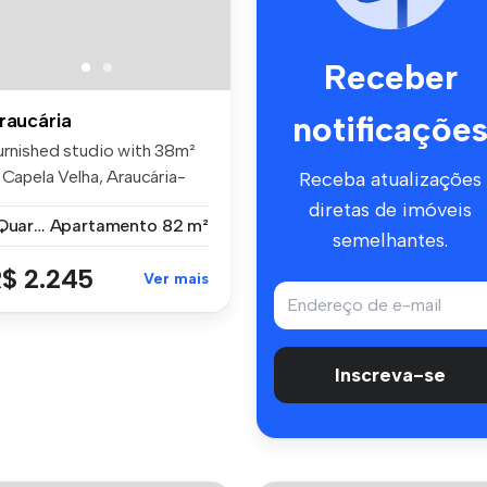
Receber
notificaçõe
raucária
urnished studio with 38m²
 Capela Velha, Araucária-
Receba atualizações
R...
diretas de imóveis
1 Quarto
Apartamento
82 m²
semelhantes.
$ 2.245
Ver mais
Inscreva-se