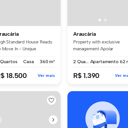
raucária
Araucária
igh Standard House Ready
Property with exclusive
o Move In - Unique
management Apolar
portunity...
Features: Garde...
 Quartos
Casa
360 m²
2 Quartos
Apartamento
62 
$ 18.500
R$ 1.390
Ver mais
Ver ma