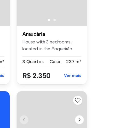
Araucária
House with 3 bedrooms,
located in the Boqueirão
neighborh...
m²
3 Quartos
Casa
237 m²
R$ 2.350
is
Ver mais