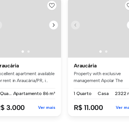
raucária
Araucária
xcellent apartment available
Property with exclusive
r rent in Araucária/PR, i...
management Apolar The
commercial ...
3 Quartos
Apartamento
86 m²
1 Quarto
Casa
2322 
$ 3.000
R$ 11.000
Ver mais
Ver ma