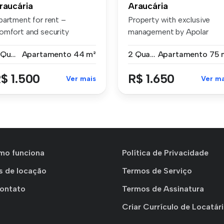
raucária
Araucária
partment for rent –
Property with exclusive
omfort and security
management by Apolar
sidential Orc...
Features: Ve...
2 Quartos
Apartamento
44 m²
2 Quartos
Apartamento
75 
$ 1.500
R$ 1.650
Ver mais
Ver ma
mo funciona
Política de Privacidade
s de locação
Termos de Serviço
Contato
Termos de Assinatura
Criar Currículo de Locatár