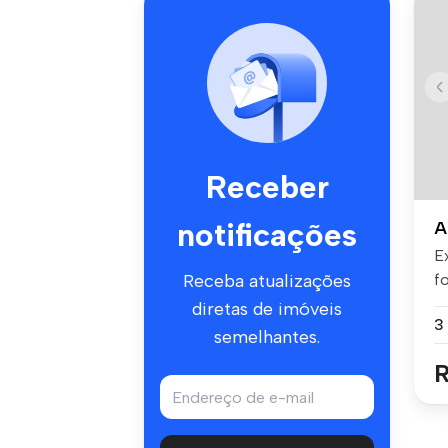
Receber
notificações
A
E
fo
Receba atualizações
diretas de imóveis
semelhantes.
R