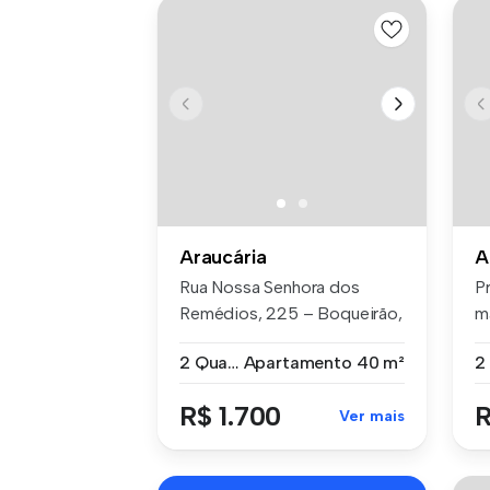
Araucária
A
Rua Nossa Senhora dos
P
Remédios, 225 – Boqueirão,
m
Araucári...
Fe
2 Quartos
Apartamento
40 m²
R$ 1.700
R
Ver mais