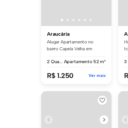
Araucária
A
Alugar Apartamento no
H
bairro Capela Velha em
t
Araucaria po...
Op
2 Quartos
Apartamento
52 m²
3
R$ 1.250
R
Ver mais