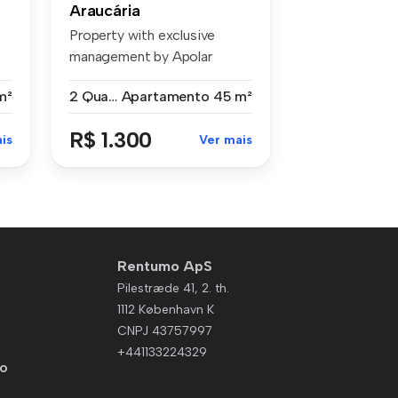
Araucária
Property with exclusive
management by Apolar
Features: Ne...
m²
2 Quartos
Apartamento
45 m²
R$ 1.300
is
Ver mais
Rentumo ApS
Pilestræde 41, 2. th.
1112 København K
CNPJ 43757997
+441133224329
io