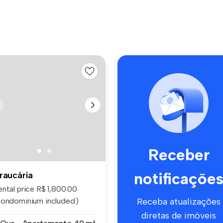
Receber
notificaçõe
raucária
ental price R$ 1,800.00
condominium included)
Receba atualizações
cellent...
diretas de imóveis