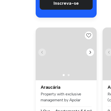
Inscreva-se
Araucária
A
Property with exclusive
R
management by Apolar
(
Ground floor...
Ex