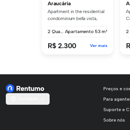
Araucária
A
Apartment in the residential
A
condominium bella vista,
C
wit...
Re
2 Quartos
Apartamento
53 m²
R$ 2.300
R
Ver mais
Preços e co
Português
Para agente
Suporte e 
Sobre nós