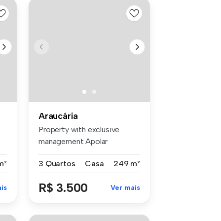
Araucária
Property with exclusive
management Apolar
Features: Beaut...
m²
3 Quartos
Casa
249 m²
R$ 3.500
is
Ver mais