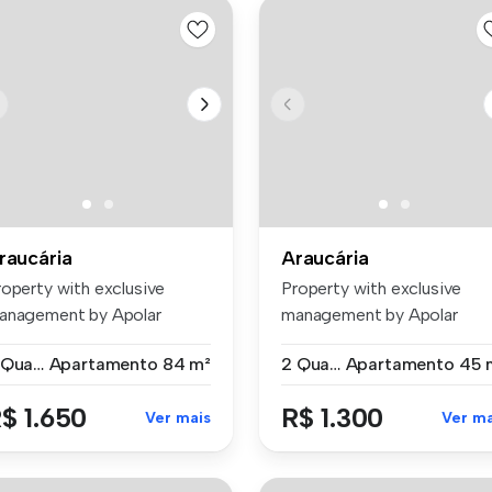
raucária
Araucária
roperty with exclusive
Property with exclusive
anagement by Apolar
management by Apolar
atures: Be...
Features: Ne...
2 Quartos
Apartamento
84 m²
2 Quartos
Apartamento
45 
$ 1.650
R$ 1.300
Ver mais
Ver ma