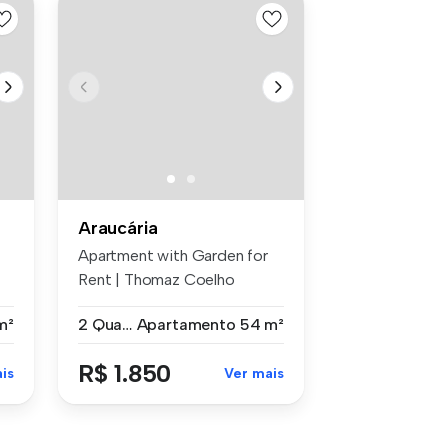
Araucária
Apartment with Garden for
Rent | Thomaz Coelho
Neighborho...
m²
2 Quartos
Apartamento
54 m²
R$ 1.850
is
Ver mais