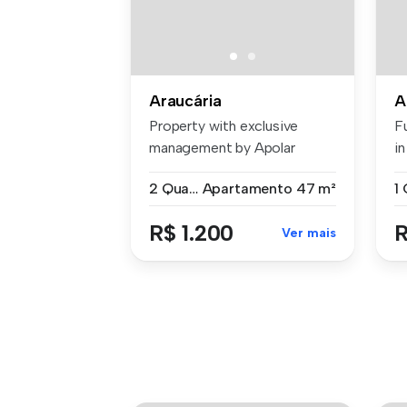
Araucária
A
Property with exclusive
F
management by Apolar
in
Features: Ap...
PR
2 Quartos
Apartamento
47 m²
R$ 1.200
R
Ver mais