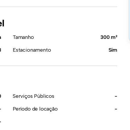
el
a
Tamanho
300 m²
3
Estacionamento
Sim
0
Serviços Públicos
-
-
Período de locação
-
-