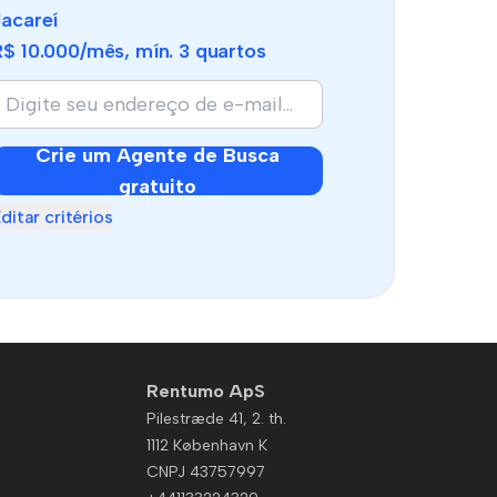
Jacareí
R$ 10.000
/mês, mín.
3 quartos
Crie um Agente de Busca
gratuito
ditar critérios
Rentumo ApS
Pilestræde 41, 2. th.
1112 København K
CNPJ 43757997