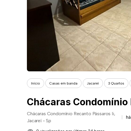
Início
Casas em banda
Jacareí
3 Quartos
Chácaras Condomínio R
Chácaras Condomínio Recanto Pássaros Ii,
há
Jacareí - Sp