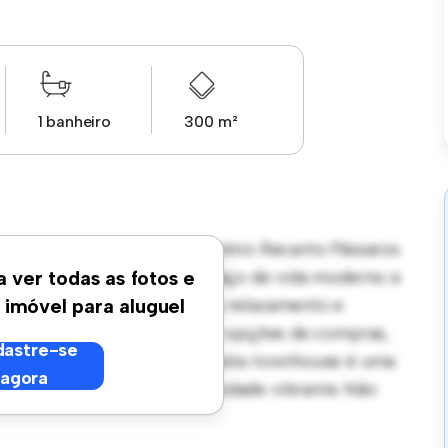
1 banheiro
300 m²
house em Chácaras Condomínio Recanto Pássaros
de 3 quartos oferece um espaço de vida moderno e
a ver todas as fotos e
rciona bastante espaço para relaxamento e
 imóvel para aluguel
egiada, você estará perto de opções de compras,
astre-se
ço acessível de R$ 10.000, esta townhouse é uma
agora
 vida moderna em uma comunidade vibrante. Não