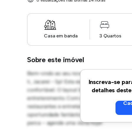
0 visualizações nas últimas 24 horas
Casa em banda
3 Quartos
Sobre este imóvel
Bem-vindo ao seu novo santuário em town
Ii, Jacareí - Sp! Esta espaçosa townhouse 
Inscreva-se par
confortável. O layout bem projetado propo
detalhes deste
entretenimento. Com sua localização privil
Cad
restaurantes e entretenimento. Com um pre
oportunidade fantástica para desfrutar da
perca – agende uma visita hoje!