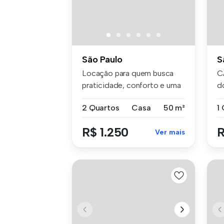
São Paulo
S
Locação para quem busca
C
praticidade, conforto e uma
d
local...
ba
2 Quartos
Casa
50 m²
1
R$ 1.250
R
Ver mais