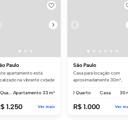
ão Paulo
São Paulo
ste apartamento está
Casa para locação com
ocalizado na vibrante cidade
aproximadamente 30m²,
 Sã...
ideal para ca...
2 Quartos
Apartamento
33 m²
1 Quarto
Casa
30 
$ 1.250
R$ 1.000
Ver mais
Ver ma