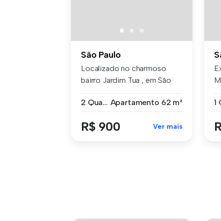
São Paulo
S
Localizado no charmoso
E
bairro Jardim Tua , em São
M
Paulo ,...
Ca
2 Quartos
Apartamento
62 m²
1
R$ 900
R
Ver mais