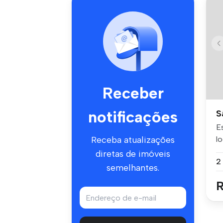
Receber
notificações
S
E
l
Receba atualizações
de
diretas de imóveis
semelhantes.
R