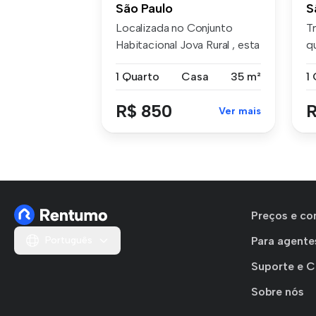
São Paulo
S
Localizada no Conjunto
T
Habitacional Jova Rural , esta
q
cas...
di
1 Quarto
Casa
35 m²
R$ 850
R
Ver mais
Preços e co
Português
Para agente
Suporte e 
Sobre nós