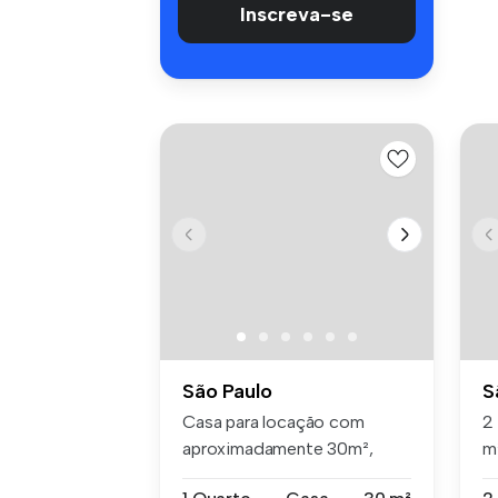
Inscreva-se
São Paulo
S
Casa para locação com
2
aproximadamente 30m²,
m
ideal para ca...
Vi