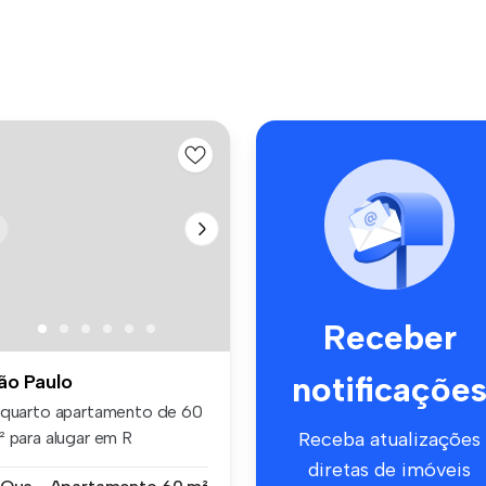
Receber
notificaçõe
ão Paulo
 quarto apartamento de 60
² para alugar em R
Receba atualizações
sconde D...
diretas de imóveis