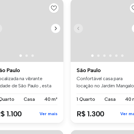
ão Paulo
São Paulo
ocalizada na vibrante
Confortável casa para
idade de São Paulo , esta
locação no Jardim Mangalo
sa of...
01 qu...
 Quarto
Casa
40 m²
1 Quarto
Casa
40 
$ 1.100
R$ 1.300
Ver mais
Ver ma