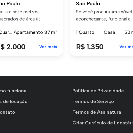
ão Paulo
São Paulo
rinta e sete metros
Se você procura um imóvel
uadrados de área útil
aconchegante, funcional e
stribuídos ...
com e...
1 Quarto
Apartamento
37 m²
1 Quarto
Casa
50 
$ 2.000
R$ 1.350
Ver mais
Ver ma
mo funciona
Política de Privacidade
s de locação
Termos de Serviço
Contato
Termos de Assinatura
Criar Currículo de Locatár