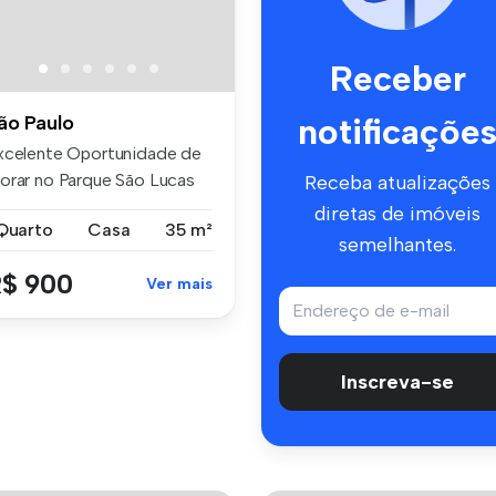
Receber
notificaçõe
ão Paulo
xcelente Oportunidade de
orar no Parque São Lucas
Receba atualizações
sa ...
diretas de imóveis
 Quarto
Casa
35 m²
semelhantes.
$ 900
Ver mais
Inscreva-se