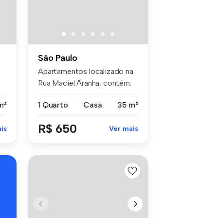
São Paulo
Apartamentos localizado na
Rua Maciel Aranha, contém:
01...
m²
1 Quarto
Casa
35 m²
R$ 650
is
Ver mais