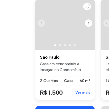
São Paulo
S
Casa em condomínio à
L
locação no Condomínio
c
Villagio di Pa...
ca
2 Quartos
Casa
60 m²
1
R$ 1.500
R
Ver mais