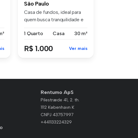
São Paulo
Casa de fundos, ideal para
quem busca tranquilidade e
pra...
m²
1 Quarto
Casa
30 m²
R$ 1.000
is
Ver mais
Rentumo ApS
Pilestræde 41, 2. th.
1112 København K
CNPJ 43757997
+441133224329
io