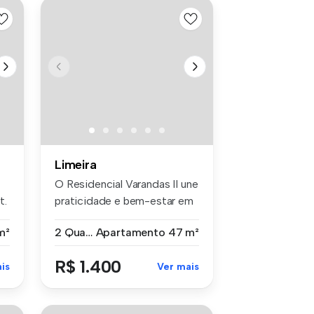
Limeira
O Residencial Varandas II une
t.
praticidade e bem-estar em
...
m²
2 Quartos
Apartamento
47 m²
R$ 1.400
is
Ver mais