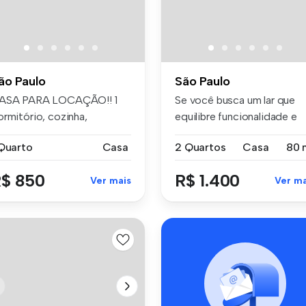
ão Paulo
São Paulo
ASA PARA LOCAÇÃO!! 1
Se você busca um lar que
ormitório, cozinha,
equilibre funcionalidade e
nheiro, la...
uma l...
 Quarto
Casa
2 Quartos
Casa
80 
$ 850
R$ 1.400
Ver mais
Ver ma