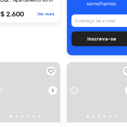
2 Quartos
Apartamento
60 m²
semelhantes.
$ 2.600
Ver mais
Inscreva-se