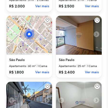
Apartamento
|
51 m²
|
2 Camas
Apartamento
|
37 m²
|
1 Cama
R$ 2.000
Ver mais
R$ 2.500
Ver mais
São Paulo
São Paulo
Apartamento
|
25 m²
|
1 Cama
Apartamento
|
60 m²
|
1 Cama
R$ 2.400
Ver mais
R$ 1.800
Ver mais