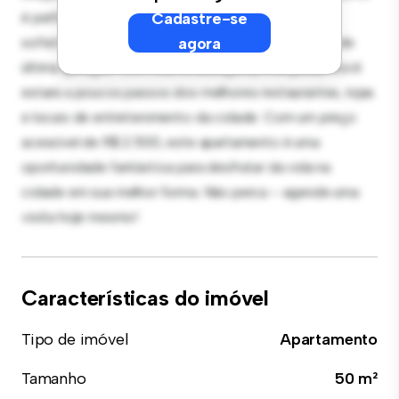
é perfeito para receber convidados, e a cozinha
Cadastre-se
sofisticada está equipada com eletrodomésticos de
agora
última geração. Com sua localização privilegiada, você
estará a poucos passos dos melhores restaurantes, lojas
e locais de entretenimento da cidade. Com um preço
acessível de R$ 2.500, este apartamento é uma
oportunidade fantástica para desfrutar da vida na
cidade em sua melhor forma. Não perca – agende uma
visita hoje mesmo!
Características do imóvel
Tipo de imóvel
Apartamento
Tamanho
50 m²