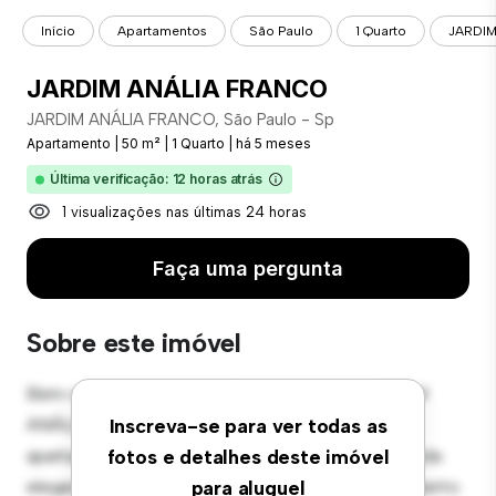
Início
Apartamentos
São Paulo
1 Quarto
JARDIM
JARDIM ANÁLIA FRANCO
JARDIM ANÁLIA FRANCO, São Paulo - Sp
Apartamento
|
50 m²
|
1 Quarto
|
há 5 meses
Última verificação: 12 horas atrás
1 visualizações nas últimas 24 horas
Faça uma pergunta
Sobre este imóvel
Bem-vindo ao seu novo refúgio urbano em JARDIM
ANÁLIA FRANCO, São Paulo - Sp! Este moderno
Inscreva-se para ver todas as
apartamento de 1 quartos oferece um espaço de vida
fotos e detalhes deste imóvel
elegante e aconchegante. O layout em conceito aberto
para aluguel