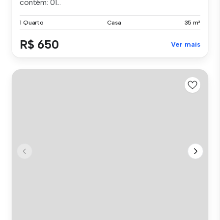
contém: 01...
1 Quarto
Casa
35 m²
R$ 650
Ver mais