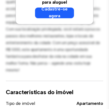
quartos oferece um espaço de vida elegante e
para aluguel
aconchegante. O layout em conceito aberto é perfeito
Cadastre-se
para receber convidados, e a cozinha sofisticada está
agora
equipada com eletrodomésticos de última geração.
Com sua localização privilegiada, você estará a poucos
passos dos melhores restaurantes, lojas e locais de
entretenimento da cidade. Com um preço acessível de
R$ 1.000, este apartamento é uma oportunidade
fantástica para desfrutar da vida na cidade em sua
melhor forma. Não perca – agende uma visita hoje
mesmo!
Características do imóvel
Tipo de imóvel
Apartamento