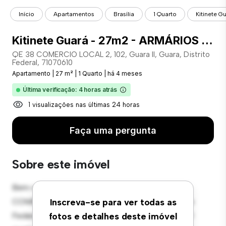
Início
Apartamentos
Brasília
1 Quarto
Kitinete G
Kitinete Guará - 27m2 - ARMÁRIOS NA COZINHA
QE 38 COMERCIO LOCAL 2, 102, Guara II, Guara, Distrito
Federal, 71070610
Apartamento
|
27 m²
|
1 Quarto
|
há 4 meses
Última verificação: 4 horas atrás
1 visualizações nas últimas 24 horas
Faça uma pergunta
Sobre este imóvel
Bem-vindo ao seu novo refúgio urbano em QE 38
COMERCIO LOCAL 2, 102, Guara II, Guara, Distrito
Inscreva-se para ver todas as
Federal, 71070610! Este moderno apartamento de 1
fotos e detalhes deste imóvel