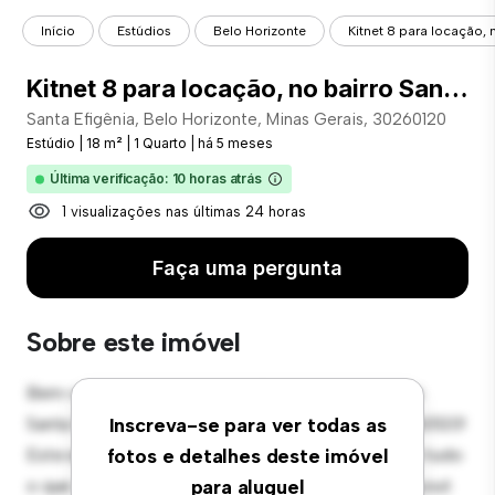
Início
Estúdios
Belo Horizonte
Kitnet 8 para locação, n
Kitnet 8 para locação, no bairro Santa Efigênia. Sem condomínio, sem IPTU. Já incluído água e luz
Santa Efigênia, Belo Horizonte, Minas Gerais, 30260120
Estúdio
|
18 m²
|
1 Quarto
|
há 5 meses
Última verificação: 10 horas atrás
1 visualizações nas últimas 24 horas
Faça uma pergunta
Sobre este imóvel
Bem-vindo ao seu novo estúdio aconchegante em
Santa Efigênia, Belo Horizonte, Minas Gerais, 30260120!
Inscreva-se para ver todas as
Este espaço de vida estiloso e compacto oferece tudo
fotos e detalhes deste imóvel
o que você precisa para uma vida confortável. O layout
para aluguel