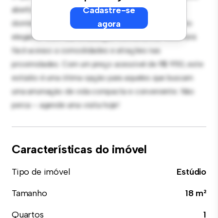
aberto proporciona um espaço versátil para viver e
Cadastre-se
dormir, com uma kitchenette moderna e um banheiro
agora
elegante. Com sua localização conveniente, você terá
fácil acesso a comodidades e atrações nas
proximidades. Com um preço acessível de R$ 950, este
estúdio é uma ótima opção para aqueles que buscam
uma arrumação de vida compacta e conveniente. Não
perca – agende uma visita hoje!
Características do imóvel
Tipo de imóvel
Estúdio
Tamanho
18 m²
Quartos
1