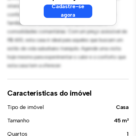
interior aconchegante proporciona um retiro
Cadastre-se
confortável. Localizada em um bairro amigável para
agora
famílias, você terá acesso a parques, escolas e
comodidades comunitárias. Com um preço acessível de
R$ 600, esta casa é ideal para aqueles que buscam um
estilo de vida suburbano tranquilo. Agende uma visita
hoje mesmo para experimentar o calor e o conforto que
esta casa tem a oferecer.
Características do imóvel
Tipo de imóvel
Casa
Tamanho
45 m²
Quartos
1