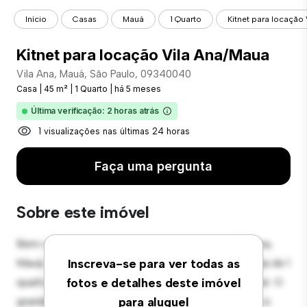
Início
Casas
Mauá
1 Quarto
Kitnet para locação
Kitnet para locação Vila Ana/Maua
Vila Ana, Mauá, São Paulo, 09340040
Casa
|
45 m²
|
1 Quarto
|
há 5 meses
Última verificação: 2 horas atrás
1 visualizações nas últimas 24 horas
Faça uma pergunta
Sobre este imóvel
Bem-vindo ao seu novo oásis suburbano em Vila Ana,
Mauá, São Paulo, 09340040! Esta encantadora casa de 1
Inscreva-se para ver todas as
quartos oferece um ambiente espaçoso e acolhedor. O
fotos e detalhes deste imóvel
grande quintal é perfeito para reuniões ao ar livre, e o
para aluguel