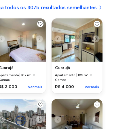
ja todos os 3075 resultados semelhantes
Guarujá
Guarujá
Apartamento
|
107 m²
|
3
Apartamento
|
105 m²
|
3
Camas
Camas
R$ 3.000
R$ 4.000
Ver mais
Ver mais