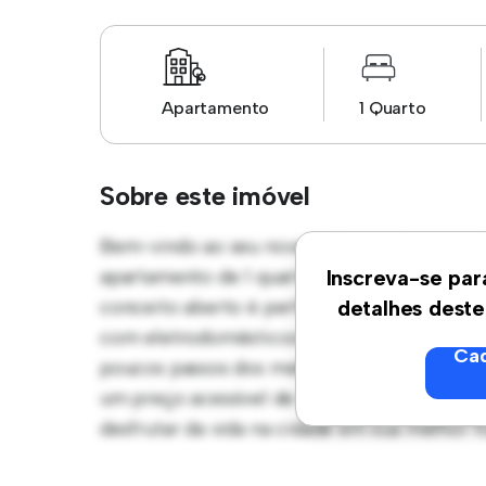
Apartamento
1 Quarto
Sobre este imóvel
Bem-vindo ao seu novo refúgio urbano em B
apartamento de 1 quartos oferece um espaç
Inscreva-se par
conceito aberto é perfeito para receber con
detalhes deste
com eletrodomésticos de última geração. Co
Cad
poucos passos dos melhores restaurantes, l
um preço acessível de R$ 5.300, este apart
desfrutar da vida na cidade em sua melhor 