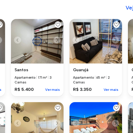
Ve
Santos
Guarujá
Apartamento
|
171 m²
|
3
Apartamento
|
65 m²
|
2
Camas
Camas
R$ 5.400
R$ 3.350
s
Ver mais
Ver mais