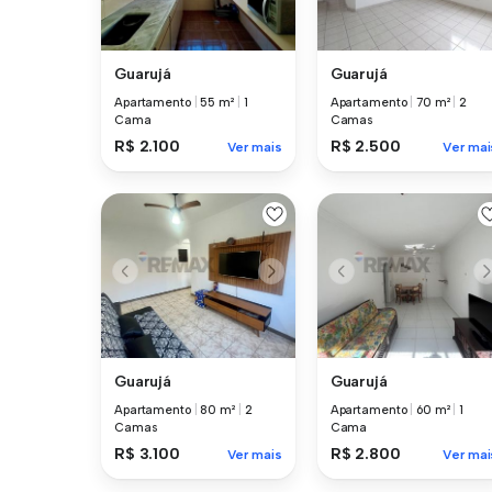
Guarujá
Guarujá
Apartamento
|
55 m²
|
1
Apartamento
|
70 m²
|
2
Cama
Camas
R$ 2.100
R$ 2.500
Ver mais
Ver mai
Guarujá
Guarujá
Apartamento
|
80 m²
|
2
Apartamento
|
60 m²
|
1
Camas
Cama
R$ 3.100
R$ 2.800
Ver mais
Ver mai