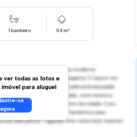
1 banheiro
54 m²
oqueirão - Santos, /Sp! Este moderno
o de vida elegante e aconchegante. O layout em
a ver todas as fotos e
vidados, e a cozinha sofisticada está equipada
 imóvel para aluguel
m sua localização privilegiada, você estará a
astre-se
ojas e locais de entretenimento da cidade. Com
agora
amento é uma oportunidade fantástica para
forma. Não perca – agende uma visita hoje mesmo!