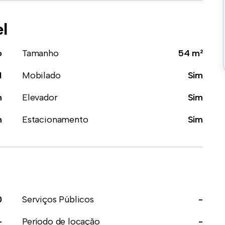
el
o
Tamanho
54 m²
1
Mobilado
Sim
m
Elevador
Sim
m
Estacionamento
Sim
0
Serviços Públicos
-
-
Período de locação
-