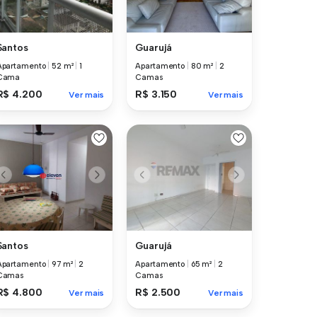
Santos
Guarujá
Apartamento
|
52 m²
|
1
Apartamento
|
80 m²
|
2
Cama
Camas
R$ 4.200
R$ 3.150
Ver mais
Ver mais
Santos
Guarujá
Apartamento
|
97 m²
|
2
Apartamento
|
65 m²
|
2
Camas
Camas
R$ 4.800
R$ 2.500
Ver mais
Ver mais