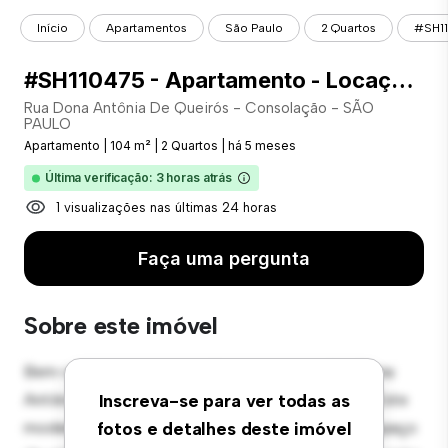
Início
Apartamentos
São Paulo
2 Quartos
#SH11
#SH110475 - Apartamento - Locação com 104.00 m² , 2 Quarto(s), por R$ 8.000
Rua Dona Antônia De Queirós - Consolação - SÃO
PAULO
Apartamento
|
104 m²
|
2 Quartos
|
há 5 meses
Última verificação: 3 horas atrás
1 visualizações nas últimas 24 horas
Faça uma pergunta
Sobre este imóvel
Bem-vindo ao seu novo refúgio urbano em Rua Dona
Antônia De Queirós - Consolação - SÃO PAULO! Este
Inscreva-se para ver todas as
moderno apartamento de 2 quartos oferece um espaço
fotos e detalhes deste imóvel