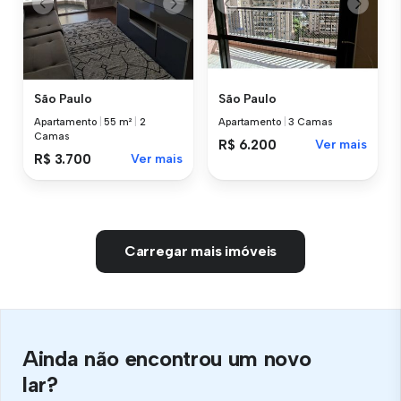
São Paulo
São Paulo
Apartamento
|
55 m²
|
2
Apartamento
|
3 Camas
Camas
R$ 6.200
Ver mais
R$ 3.700
Ver mais
Carregar mais imóveis
Ainda não encontrou um novo
lar?