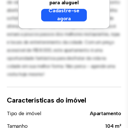
de vida elegante e aconchegante. O layout em conceito
para aluguel
aberto é perfeito para receber convidados, e a cozinha
Cadastre-se
sofisticada está equipada com eletrodomésticos de
agora
última geração. Com sua localização privilegiada, você
estará a poucos passos dos melhores restaurantes, lojas
e locais de entretenimento da cidade. Com um preço
acessível de R$ 8.000, este apartamento é uma
oportunidade fantástica para desfrutar da vida na
cidade em sua melhor forma. Não perca – agende uma
visita hoje mesmo!
Características do imóvel
Tipo de imóvel
Apartamento
Tamanho
104 m²