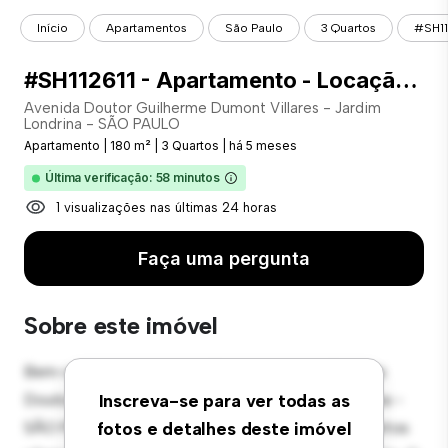
Início
Apartamentos
São Paulo
3 Quartos
#SH11
#SH112611 - Apartamento - Locação com 180.00 m² , 3 Quarto(s), por R$ 6.000
Avenida Doutor Guilherme Dumont Villares - Jardim
Londrina - SÃO PAULO
Apartamento
|
180 m²
|
3 Quartos
|
há 5 meses
Última verificação: 58 minutos
1 visualizações nas últimas 24 horas
Faça uma pergunta
Sobre este imóvel
Bem-vindo ao seu novo refúgio urbano em Avenida
Doutor Guilherme Dumont Villares - Jardim Londrina -
Inscreva-se para ver todas as
SÃO PAULO! Este moderno apartamento de 3 quartos
fotos e detalhes deste imóvel