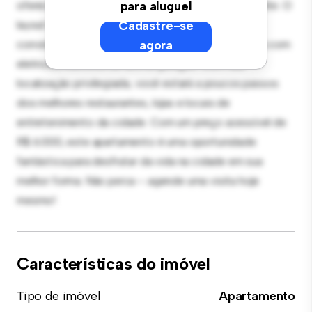
oferece um espaço de vida elegante e aconchegante. O
para aluguel
layout em conceito aberto é perfeito para receber
Cadastre-se
convidados, e a cozinha sofisticada está equipada com
agora
eletrodomésticos de última geração. Com sua
localização privilegiada, você estará a poucos passos
dos melhores restaurantes, lojas e locais de
entretenimento da cidade. Com um preço acessível de
R$ 6.000, este apartamento é uma oportunidade
fantástica para desfrutar da vida na cidade em sua
melhor forma. Não perca – agende uma visita hoje
mesmo!
Características do imóvel
Tipo de imóvel
Apartamento