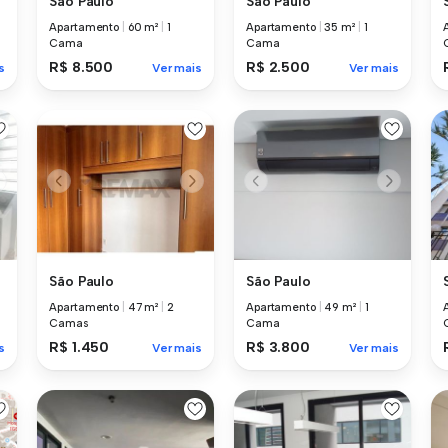
São Paulo
São Paulo
Apartamento
|
60 m²
|
1
Apartamento
|
35 m²
|
1
Cama
Cama
R$ 8.500
R$ 2.500
s
Ver mais
Ver mais
São Paulo
São Paulo
Apartamento
|
47 m²
|
2
Apartamento
|
49 m²
|
1
Camas
Cama
R$ 1.450
R$ 3.800
s
Ver mais
Ver mais