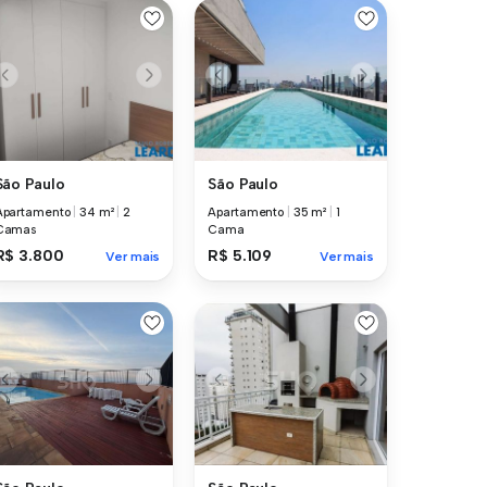
São Paulo
São Paulo
Apartamento
|
34 m²
|
2
Apartamento
|
35 m²
|
1
Camas
Cama
R$ 3.800
R$ 5.109
Ver mais
Ver mais