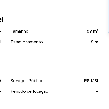
el
o
Tamanho
69 m²
1
Estacionamento
Sim
0
Serviços Públicos
R$ 1.131
-
Período de locação
-
-