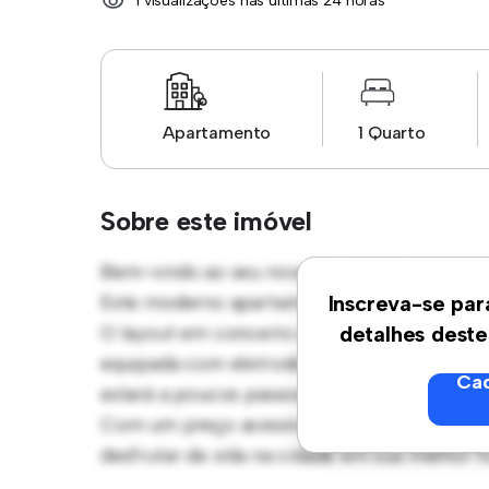
1 visualizações nas últimas 24 horas
Apartamento
1 Quarto
Sobre este imóvel
Bem-vindo ao seu novo refúgio urbano em A
Este moderno apartamento de 1 quartos ofe
Inscreva-se par
O layout em conceito aberto é perfeito para
detalhes deste
equipada com eletrodomésticos de última ge
Cad
estará a poucos passos dos melhores restaur
Com um preço acessível de R$ 8.250, este 
desfrutar da vida na cidade em sua melhor 