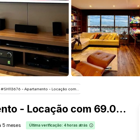
#SH113676 - Apartamento - Locação com...
#SH113676 - Apartamento - Locação com 69.00 m² , 1 Quarto(s), por R$ 8.250
á 5 meses
Última verificação: 4 horas atrás