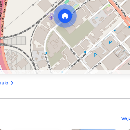
aulo
s
Vej