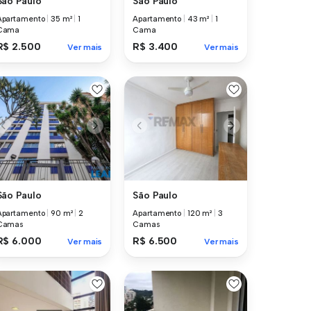
São Paulo
São Paulo
Apartamento
|
35 m²
|
1
Apartamento
|
43 m²
|
1
Cama
Cama
R$ 2.500
R$ 3.400
Ver mais
Ver mais
São Paulo
São Paulo
Apartamento
|
90 m²
|
2
Apartamento
|
120 m²
|
3
Camas
Camas
R$ 6.000
R$ 6.500
Ver mais
Ver mais