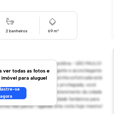
2 banheiros
69 m²
venida Mofarrej - Vila Leopoldina - SÃO PAULO!
rece um espaço de vida elegante e aconchegante.
a ver todas as fotos e
 receber convidados, e a cozinha sofisticada está
 imóvel para aluguel
ração. Com sua localização privilegiada, você
astre-se
antes, lojas e locais de entretenimento da cidade.
agora
apartamento é uma oportunidade fantástica para
forma. Não perca – agende uma visita hoje mesmo!