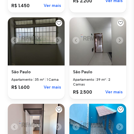
R$ 2.200
Ver mais
R$ 1.450
Ver mais
São Paulo
São Paulo
Apartamento
|
35 m²
|
1 Cama
Apartamento
|
39 m²
|
2
Camas
R$ 1.600
Ver mais
R$ 2.500
Ver mais