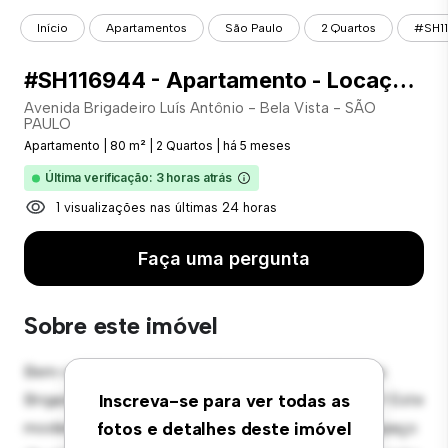
Início
Apartamentos
São Paulo
2 Quartos
#SH11
#SH116944 - Apartamento - Locação com 80.00 m² , 2 Quarto(s), por R$ 2.500
Avenida Brigadeiro Luís Antônio - Bela Vista - SÃO
PAULO
Apartamento
|
80 m²
|
2 Quartos
|
há 5 meses
Última verificação: 3 horas atrás
1 visualizações nas últimas 24 horas
Faça uma pergunta
Sobre este imóvel
Bem-vindo ao seu novo refúgio urbano em Avenida
Brigadeiro Luís Antônio - Bela Vista - SÃO PAULO! Este
Inscreva-se para ver todas as
moderno apartamento de 2 quartos oferece um espaço
fotos e detalhes deste imóvel